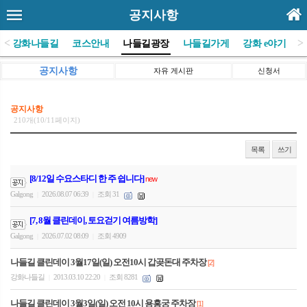
공지사항
<
>
(사)강화나들길
코스안내
나들길광장
나들길가게
강화 e야기
공지사항
자유 게시판
신청서
공지사항
210개(10/11페이지)
목록
쓰기
[8/12일 수요스타디 한 주 쉽니다]
new
Galgong
2026.08.07 06:39
조회 31
|
|
[7, 8월 클린데이, 토요걷기 여름방학]
Galgong
2026.07.02 08:09
조회 4909
|
|
나들길 클린데이 3월17일(일) 오전10시 갑곶돈대 주차장
[2]
강화나들길
2013.03.10 22:20
조회 8281
|
|
나들길 클린데이 3월3일(일) 오전 10시 용흥궁 주차장
[1]