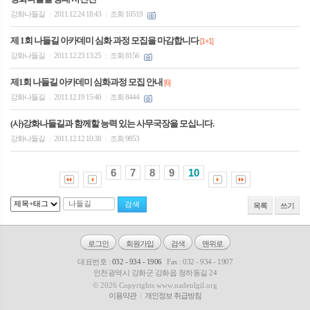
강화나들길
2011.12.24 18:43
조회 10519
|
|
제 1회 나들길 아카데미 심화 과정 모집을 마감합니다
[1+1]
강화나들길
2011.12.23 13:25
조회 8156
|
|
제1회 나들길 아카데미 심화과정 모집 안내
[6]
강화나들길
2011.12.19 15:40
조회 8444
|
|
(사)강화나들길과 함께할 능력 있는 사무국장을 모십니다.
강화나들길
2011.12.12 10:38
조회 9853
|
|
6
7
8
9
10
목록
쓰기
로그인
회원가입
검색
맨위로
대표번호 :
032 - 934 - 1906
Fax : 032 - 934 - 1907
인천광역시 강화군 강화읍 청하동길 24
© 2026 Copyrights www.nadeulgil.org
이용약관
개인정보 취급방침