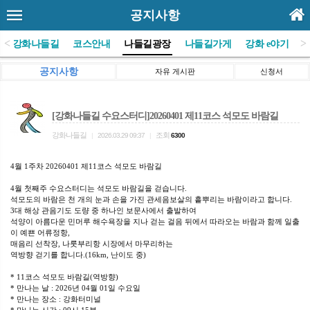
공지사항
<
>
(사)강화나들길
코스안내
나들길광장
나들길가게
강화 e야기
공지사항
자유 게시판
신청서
[강화나들길 수요스터디]20260401 제11코스 석모도 바람길
강화나들길
조회
|
2026.03.29 09:37
|
6300
4월 1주차 20260401 제11코스 석모도 바람길
4월 첫째주 수요스터디는 석모도 바람길을 걷습니다.
석모도의 바람은 천 개의 눈과 손을 가진 관세음보살의 흩뿌리는 바람이라고 합니다.
3대 해상 관음기도 도량 중 하나인 보문사에서 출발하여
석양이 아름다운 민머루 해수욕장을 지나 걷는 걸음 뒤에서 따라오는 바람과 함께 일출
이 예쁜 어류정항,
매음리 선착장, 나룻부리항 시장에서 마무리하는
역방향 걷기를 합니다.(16km, 난이도 중)
* 11코스 석모도 바람길(역방향)
* 만나는 날 : 2026년 04월 01일 수요일
* 만나는 장소 : 강화터미널