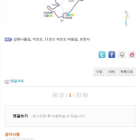
강화나들길
석모도
11코스 석모도 바람길
보문사
,
,
,
수정
삭제
목록으로
댓글
0
개
공지사항
425개(1/22페이지)