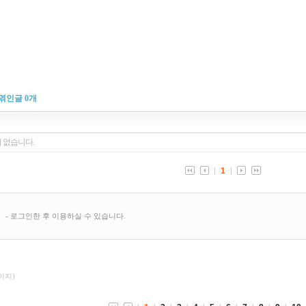
엮인글
0
개
페이지)