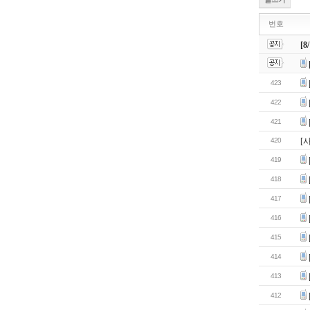
번호
[
423
422
421
420
[
419
418
417
416
415
414
413
412