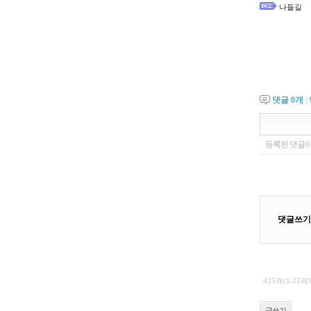
나들길
댓글
0
개
|
425개(1/22
글쓰기