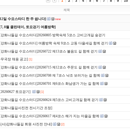
1
2
3
4
5
6
7
8
9
10
제목
8/12일 수요스타디 한 주 쉽니다]
new
[7, 8월 클린데이, 토요걷기 여름방학]
[강화나들길 수요스터다]20260805 방학숙제 5코스 고비고개길 숲걷기
[강화나들길 수요스터디] 여름방학 숙제 9코스 교동 다을새길 함께 걷기
[강화나들길 수요스터디]20260722 제13코스 볼음도 길 함께 걷기
사무국장 채용 공고]
[1]
[강화나들길 수요스터디]20260715 제12코스 주문도 길 함께 걷기
[강화나들길 수요스터디]20260708 제 7코스 낙조 보러가는 길 함께
[강화나들길 수요스터디]20260701 제6코스 화남생가 가는 길 함께
[20260627 토요걷기]
[1]
[강화나들길 수요스터디]20260624 제5코스 고비고개길 함께 걷기
[강화나들길사진전 전시기간 조정]
[강화나들길 수요스터디]20260617 제4코스 해가 지는 마을길 함께
[(사)강화나들길 회원 사진전 안내]
[2]