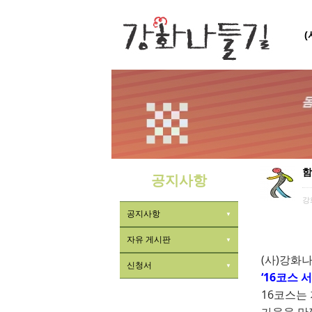
함
공지사항
강
공지사항
자유 게시판
(
사
)
강화
신청서
‘16
코스 서
16
코스는 