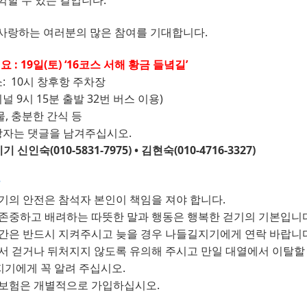
끽할 수 있는 길입니다.
사랑하는 여러분의 많은 참여를 기대합니다
.
어요
: 19
일
(
토
) ‘16
코스 서해 황금 들녘길
’
소
:
10
시
창후항 주차장
 9시 15분 출발 32번 버스 이용)
물
,
충분한 간식 등
망자는 댓글을 남겨주십시오
.
기 신인숙
(010-5831-7975)
•
김현숙
(010-4716-3327)
기의 안전은 참석자 본인이 책임을 져야 합니다
.
존중하고 배려하는 따뜻한 말과 행동은 행복한 걷기의 기본입니
간은 반드시 지켜주시고 늦을 경우 나들길지기에게 연락 바랍니
서 걷거나 뒤처지지 않도록 유의해 주시고 만일 대열에서 이탈할
기에게 꼭 알려 주십시오
.
 보험은 개별적으로 가입하십시오
.