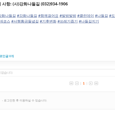
의 사항
: (
사
)
강화나들길
(032)934-1906
강화나들길
#강화나들길
#함께걸어요
#발밤발밤
#클린데이
#나들길
#
16코스
#서행황금들녘길
#기후변화
#쓰레기줍기
#나들길지기
엮인글
0
개