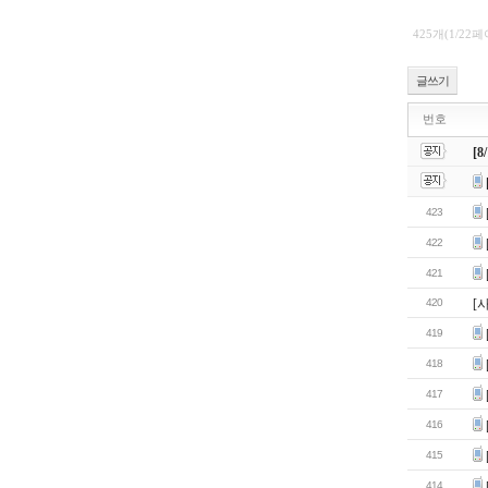
425개(1/22
글쓰기
번호
[
423
422
421
420
[
419
418
417
416
415
414