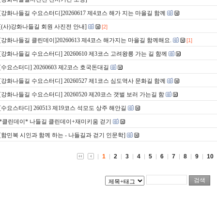
[강화나들길 수요스터디]20260617 제4코스 해가 지는 마을길 함께
[(사)강화나들길 회원 사진전 안내]
[2]
[강화나들길 클린데이]20260613 제4코스 해가지는 마을길 함께해요.
[1]
[강화나들길 수요스터디] 20260610 제3코스 고려왕릉 가는 길 함께
[수요스터디] 20260603 제2코스 호국돈대길
[강화나들길 수요스터디] 20260527 제1코스 심도역사 문화길 함께
[강화나들길 수요스터디] 20260520 제20코스 갯벌 보러 가는길 함
[수요스타디] 260513 제19코스 석모도 상주 해안길
*클린데이* 나들길 클린데이+재미키움 걷기
[함민복 시인과 함께 하는 - 나들길과 걷기 인문학]
1
2
3
4
5
6
7
8
9
10