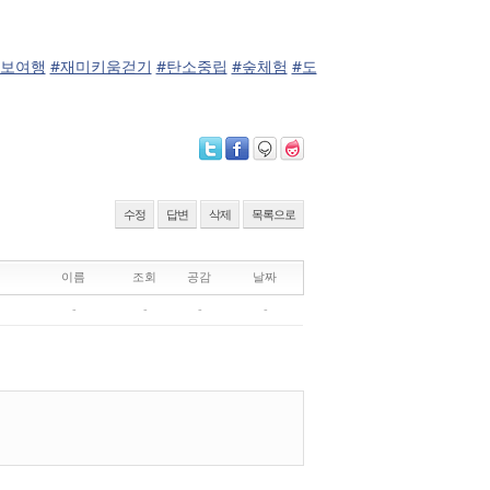
도보여행
#재미키움걷기
#탄소중립
#숲체험
#도
수정
답변
삭제
목록으로