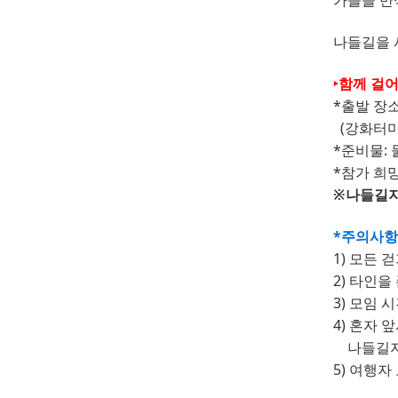
가을을 만
나들길을 
‣
함께 걸
*
출발 장
(강화터미널
*
준비물
:
*
참가 희
※
나들길지
*
주의사항
1)
모든 걷
2)
타인을 
3)
모임 시
4)
혼자 앞
나들길지
5)
여행자