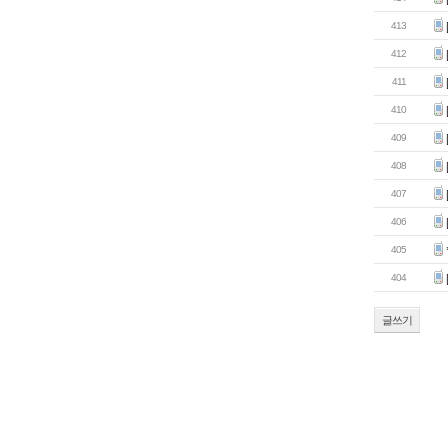
413
412
411
410
409
408
407
406
405
404
글쓰기