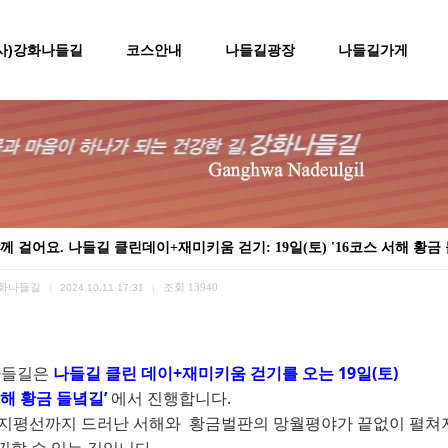
(사)강화나들길
코스안내
나들길광장
나들길가게
께 걸어요. 나들길 클린데이+재미키움 걷기: 19일(토) '16코스 서해 황금
화나들길
조회
13940
|
2024.10.11 17:31
|
나들길은
나들길 클린 데이+재미키움 걷기
를 오는
19
일
(
토
)
해 황금 들녘길
’
에서
진행합니다
.
지평선까지 드러난 서해와 황금벌판의 망월평야가 끝없이 펼쳐