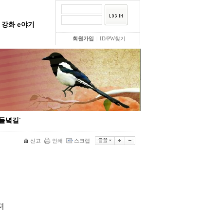
강화 e야기
회원가입
|
ID/PW찾기
 들녘길'
신고
인쇄
스크랩
져