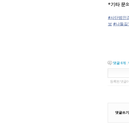
*
기타 문
#사단법인
보
#나들길
댓글
0
개
|