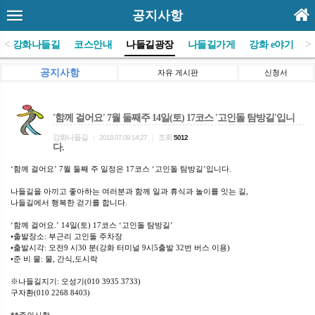
공지사항
<
>
(사)강화나들길
코스안내
나들길광장
나들길가게
강화 e야기
공지사항
자유 게시판
신청서
'함께 걸어요' 7월 둘째주 14일(토) 17코스 '고인돌 탐방길'입니
강화나들길
조회
|
2018.07.09 14:27
|
5012
다.
‘함께 걸어요’ 7월 둘째 주 일정은 17코스 ‘고인돌 탐방길’입니다.
나들길을 아끼고 좋아하는 여러분과 함께 일과 휴식과 놀이를 잇는 길,
나들길에서 행복한 걷기를 합니다.
‘함께 걸어요.’ 14일(토) 17코스 ‘고인돌 탐방길’
•출발장소: 부근리 고인돌 주차장
•출발시각: 오전9 시30 분(강화 터미널 9시5출발 32번 버스 이용)
•준 비 물: 물, 간식,도시락
※나들길지기: 오성기(010 3935 3733)
구자환(010 2268 8403)