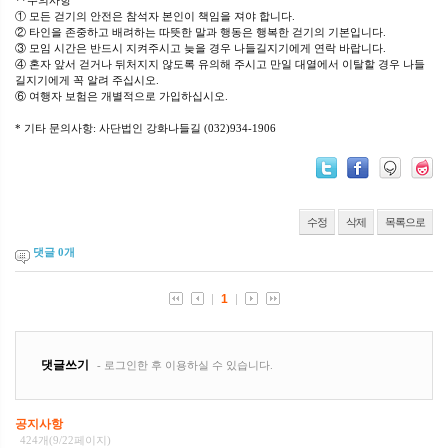
**주의사항
① 모든 걷기의 안전은 참석자 본인이 책임을 져야 합니다.
② 타인을 존중하고 배려하는 따뜻한 말과 행동은 행복한 걷기의 기본입니다.
③ 모임 시간은 반드시 지켜주시고 늦을 경우 나들길지기에게 연락 바랍니다.
④ 혼자 앞서 걷거나 뒤처지지 않도록 유의해 주시고 만일 대열에서 이탈할 경우 나들
길지기에게 꼭 알려 주십시오.
⑥ 여행자 보험은 개별적으로 가입하십시오.
* 기타 문의사항: 사단법인 강화나들길 (032)934-1906
수정
삭제
목록으로
댓글
0
개
공지사항
424개(9/22페이지)