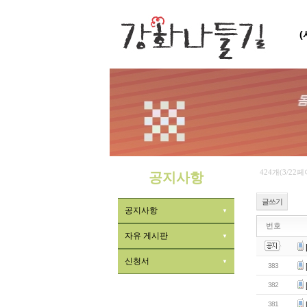
424개(3/22
공지사항
글쓰기
공지사항
번호
자유 게시판
신청서
383
382
381