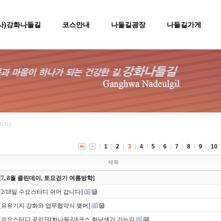
(사)강화나들길
코스안내
나들길광장
나들길가게
페이지)
1
2
3
4
5
6
7
8
9
10
제목
[7, 8월 클린데이, 토요걷기 여름방학]
[2/18일 수요스타디 쉬어 갑니다]
[유유기지 강화와 업무협약식 맺어]
[수요스터디 공지]강화나들길6코스 화남생가 가는길