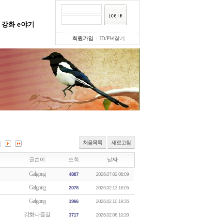
강화 e야기
회원가입
|
ID/PW찾기
처음목록
새로고침
글쓴이
조회
날짜
Galgong
4887
2026.07.02 08:09
Galgong
2078
2026.02.13 16:05
Galgong
1966
2026.02.10 19:35
강화나들길
3717
2026.02.06 10:20