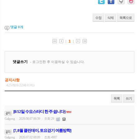
수정
삭제
목록으로
댓글
0
개
공지사항
425개(6/22페이지)
목록
쓰기
[8/12일 수요스타디 한 주 쉽니다]
new
Galgong
2026.08.07 06:39
조회 29
|
|
[7, 8월 클린데이, 토요걷기 여름방학]
Galgong
2026.07.02 08:09
조회 4907
|
|