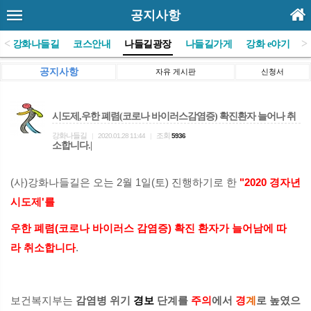
공지사항
<
>
(사)강화나들길
코스안내
나들길광장
나들길가게
강화 e야기
공지사항
자유 게시판
신청서
시도제,우한 폐렴(코로나 바이러스감염증) 확진환자 늘어나 취
강화나들길
조회
|
2020.01.28 11:44
|
5936
소합니다.|
(사)강화나들길은 오는 2월 1일(토) 진행하기로 한
"2020 경자년
시도제'를
우한 폐렴(코로나 바이러스 감염증) 확진 환자가 늘어남에 따
라
취소합니다
.
보건복지부는
감염병 위기
경보
단계를
주의
에서
경
계
로 높였으