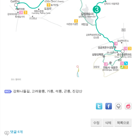
강화나들길
고려왕릉
가릉
석릉
곤릉
진강산
,
,
,
,
,
수정
삭제
목록으로
댓글
0
개