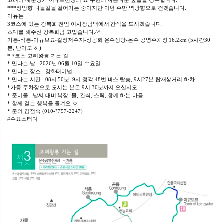
고려의 대문장가 이규보선생의 묘 주변의 아름다운 숲길을 경유합니다.
***정방향 나들길을 걸어가는 중이지만 이번 주만 역방향으로 걷겠습니다.
이유는
3코스에 있는 강복희 전임 이사장님댁에서 간식을 드시겠습니다.
초대를 해주신 강복희님 고맙습니다.^^
가릉-석릉-이규보묘-길정저수지-성공회 온수성당-온수 공영주차장 16.2km (5시간30
분, 난이도 하)
* 3코스 고려왕릉 가는 길
* 만나는 날 : 2026년 06월 10일 수요일
* 만나는 장소 : 강화터미널
* 만나는 시간 : 08시 50분, 9시 정각 48번 버스 탑승, 9시27분 탑재삼거리 하차
*가릉 주차장으로 오시는 분은 9시 30분까지 오십시오.
* 준비물 : 날씨 대비 복장, 물, 간식, 스틱, 함께 하는 마음
* 함께 걷는 행복을 즐겨요.ㅇ
* 문의 김점숙 (010-7757-2247)
#수요스터디