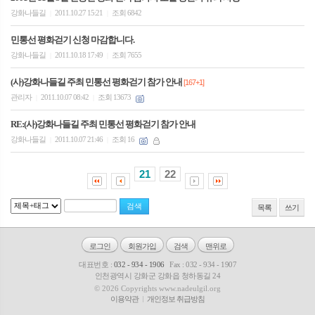
강화나들길
2011.10.27 15:21
조회 6842
|
|
민통선 평화걷기 신청 마감합니다.
강화나들길
2011.10.18 17:49
조회 7655
|
|
(사)강화나들길 주최 민통선 평화걷기 참가 안내
[167+1]
관리자
2011.10.07 08:42
조회 13673
|
|
RE:(사)강화나들길 주최 민통선 평화걷기 참가 안내
강화나들길
2011.10.07 21:46
조회 16
|
|
21
22
목록
쓰기
로그인
회원가입
검색
맨위로
대표번호 :
032 - 934 - 1906
Fax : 032 - 934 - 1907
인천광역시 강화군 강화읍 청하동길 24
© 2026 Copyrights www.nadeulgil.org
이용약관
개인정보 취급방침