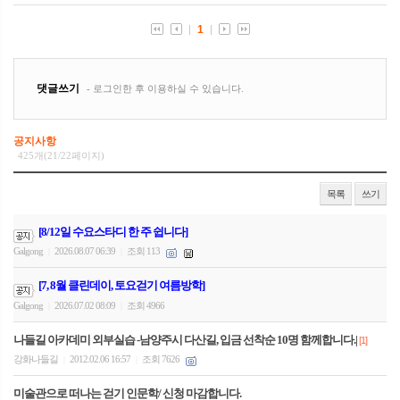
공지사항
425개(21/22페이지)
목록
쓰기
[8/12일 수요스타디 한 주 쉽니다]
Galgong
2026.08.07 06:39
조회 113
|
|
[7, 8월 클린데이, 토요걷기 여름방학]
Galgong
2026.07.02 08:09
조회 4966
|
|
나들길 아카데미 외부실습 -남양주시 다산길, 입금 선착순 10명 함께합니다.|
[1]
강화나들길
2012.02.06 16:57
조회 7626
|
|
미술관으로 떠나는 걷기 인문학/ 신청 마감합니다.