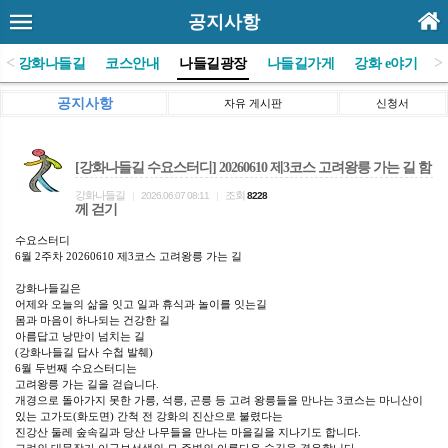
공지사항
<
>
(사)강화나들길
코스안내
나들길광장
나들길가게
강화 e야기
공지사항
자유 게시판
신청서
[강화나들길 수요스터디] 20260610 제3코스 고려왕릉 가는 길 함
강화나들길
조회
|
2026.06.07 08:11
|
8228
께 걷기
수요스터디
6월 2주차 20260610 제3코스 고려왕릉 가는 길
강화나들길은
어제와 오늘의 삶을 잇고 일과 휴식과 놀이를 잇는길
몸과 마음이 하나되는 건강한 길
아름답고 낭만이 넘치는 길
(강화나들길 답사 수첩 발췌)
6월 두번째 수요스터디는
고려왕릉 가는 길을 걷습니다.
개경으로 돌아가지 못한 가릉, 석릉, 곤릉 등 고려 왕릉들을 만나는 3코스는 마니산이
있는 고가도(화도면) 간척 전 강화의 진산으로 불렸다는
진강산 둘레 숲속길과 당산 나무들을 만나는 마을길을 지나기도 합니다.