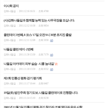
이사회 공지
강화나들길
2011.12.16 16:51
조회 4768
|
|
(사)강화나들길과 함께할 능력 있는 사무국장을 모십니다.
강화나들길
2011.12.12 10:38
조회 9854
|
|
클린데이 3번째, 8 코스/ 17일 오전 9시 30분 초지진 출발
강화나들길
2011.12.11 12:08
조회 5930
|
|
나들길 클린 데이 -2번째
강화나들길
2011.11.30 13:30
조회 7179
|
|
나들길 아카데미 외부 실습 - 시흥'늠내길'
[2]
강화나들길
2011.11.18 13:59
조회 8332
|
|
제1회 민통선 평화 걷기 평가회
강화나들길
2011.11.17 10:44
조회 6467
|
|
19일(토) 법인주최 정기도보, 나들길 클린데이로 진행합니다.
강화나들길
2011.11.14 15:10
조회 8238
|
|
2001년 11월 5일 민통선 평화 걷기 참가자 조별 명단과 유의 사항