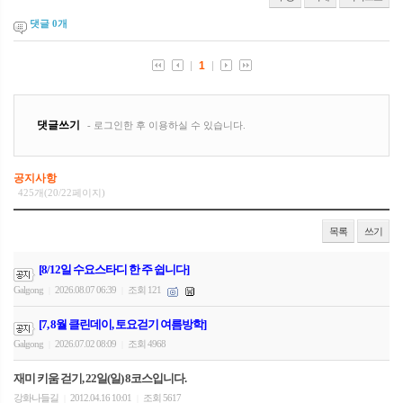
댓글
0
개
공지사항
425개(20/22페이지)
목록
쓰기
[8/12일 수요스타디 한 주 쉽니다]
Galgong
2026.08.07 06:39
조회 121
|
|
[7, 8월 클린데이, 토요걷기 여름방학]
Galgong
2026.07.02 08:09
조회 4968
|
|
재미 키움 걷기, 22일(일) 8코스입니다.
강화나들길
2012.04.16 10:01
조회 5617
|
|