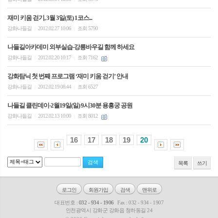
재미 키움 걷기, 3월 3일(토) 1코스...
강화나들길
2012.02.27 10:06
조회 5790
|
|
나들길아카데미 외부실습-강릉바우길 함께 하세요
강화나들길
2012.02.20 10:17
조회 7162
|
|
강화탐닉 첫 번째 프로그램 ‘재미 키움 걷기’ 안내
강화나들길
2012.02.19 08:44
조회 6527
|
|
나들길 클린데이-2월19일(일) 9시30분 용흥궁 공원
강화나들길
2012.02.13 10:00
조회 8012
|
|
16
17
18
19
20
목록
쓰기
로그인
회원가입
검색
맨위로
대표번호 :
032 - 934 - 1906
Fax : 032 - 934 - 1907
인천광역시 강화군 강화읍 청하동길 24