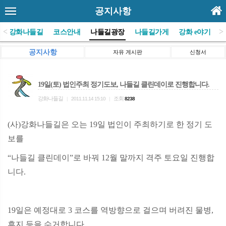
공지사항
<
>
(사)강화나들길
코스안내
나들길광장
나들길가게
강화 e야기
공지사항
자유 게시판
신청서
19일(토) 법인주최 정기도보, 나들길 클린데이로 진행합니다.
강화나들길
조회
|
2011.11.14 15:10
|
8238
(사)강화나들길은 오는 19일 법인이 주최하기로 한 정기 도
보를
“나들길 클린데이”로 바꿔 12월 말까지 격주 토요일 진행합
니다.
19일은 예정대로 3 코스를 역방향으로 걸으며 버려진 물병,
휴지 등을 수거합니다.