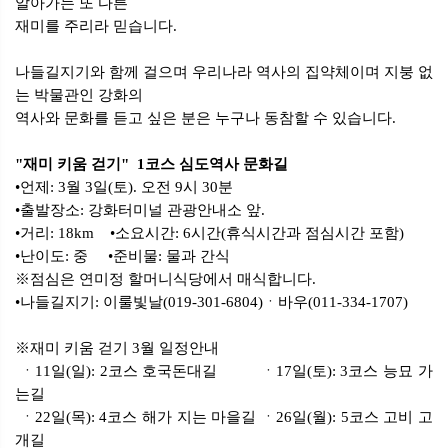
알아가는 또 다른
재미를 주리라 믿습니다.
나들길지기와 함께 걸으며 우리나라 역사의 집약체이며 지붕 없
는 박물관인 강화의
역사와 문화를 듣고 싶은 분은 누구나 동참할 수 있습니다.
"재미 키움 걷기" 1코스 심도역사 문화길
•언제: 3월 3일(토). 오전 9시 30분
•출발장소: 강화터미널 관광안내소 앞.
•거리: 18km •소요시간: 6시간(휴식시간과 점심시간 포함)
•난이도: 중 •준비물: 물과 간식
※점심은 연미정 할머니식당에서 매식합니다.
•나들길지기: 이룰빛날(019-301-6804)ㆍ바우(011-334-1707)
※재미 키움 걷기 3월 일정안내
ㆍ11일(일): 2코스 호국돈대길 ㆍ17일(토): 3코스 능묘 가
는길
ㆍ22일(목): 4코스 해가 지는 마을길 ㆍ26일(월): 5코스 고비 고
개길