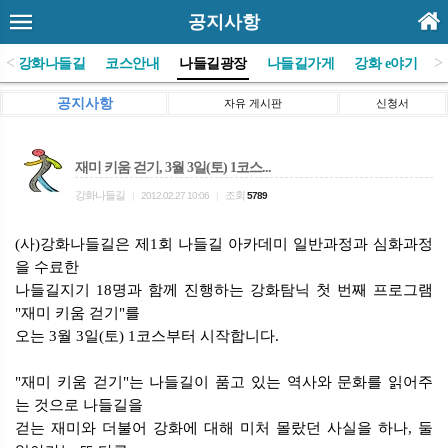
공지사항
<
>
(사)강화나들길
코스안내
나들길광장
나들길가게
강화 e야기
공지사항
자유 게시판
신청서
재미 키움 걷기, 3월 3일(토) 1코스...
강화나들길
조회
|
2012.02.27 10:06
|
5789
(사)강화나들길은 제1회 나들길 아카데미 일반과정과 심화과정
을 수료한
나들길지기 18명과 함께 진행하는 강화탐닉 첫 번째 프로그램
"재미 키움 걷기"를
오는 3월 3일(토) 1코스부터 시작합니다.
"재미 키움 걷기"는 나들길이 품고 있는 역사와 문화를 읽어주
는 것으로 나들길을
걷는 재미와 더불어 강화에 대해 미처 몰랐던 사실을 하나, 둘