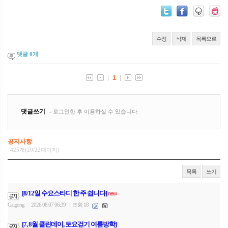
수정
삭제
목록으로
댓글
0
개
공지사항
425개(20/22페이지)
목록
쓰기
[8/12일 수요스타디 한 주 쉽니다]
new
Galgong
2026.08.07 06:39
조회 18
|
|
[7, 8월 클린데이, 토요걷기 여름방학]