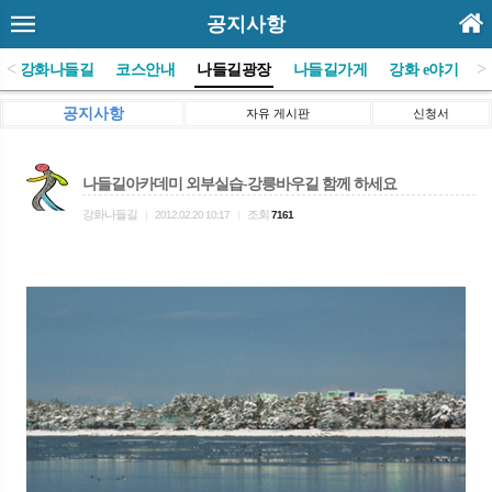
공지사항
<
>
(사)강화나들길
코스안내
나들길광장
나들길가게
강화 e야기
공지사항
자유 게시판
신청서
나들길아카데미 외부실습-강릉바우길 함께 하세요
강화나들길
조회
|
2012.02.20 10:17
|
7161