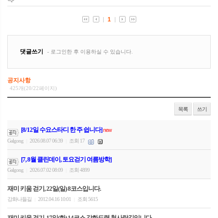
공지사항
425개(20/22페이지)
목록
쓰기
[8/12일 수요스타디 한 주 쉽니다]
new
Galgong
2026.08.07 06:39
조회 17
|
|
[7, 8월 클린데이, 토요걷기 여름방학]
Galgong
2026.07.02 08:09
조회 4899
|
|
재미 키움 걷기, 22일(일) 8코스입니다.
강화나들길
2012.04.16 10:01
조회 5615
|
|
재미 키움 걷기, 17일(화) 14코스 강화도령 첫사랑길입니다.