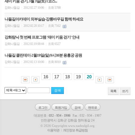
재미 키움 걷기, 3월 3일(토) 1코스...
강화나들길
2012.02.27 10:06
조회 5788
|
|
나들길아카데미 외부실습-강릉바우길 함께 하세요
강화나들길
2012.02.20 10:17
조회 7162
|
|
강화탐닉 첫 번째 프로그램 ‘재미 키움 걷기’ 안내
강화나들길
2012.02.19 08:44
조회 6527
|
|
나들길 클린데이-2월19일(일) 9시30분 용흥궁 공원
강화나들길
2012.02.13 10:00
조회 8010
|
|
16
17
18
19
20
목록
쓰기
로그인
회원가입
검색
맨위로
대표번호 :
032 - 934 - 1906
Fax : 032 - 934 - 1907
인천광역시 강화군 강화읍 청하동길 24
© 2026 Copyrights www.nadeulgil.org
이용약관
개인정보 취급방침