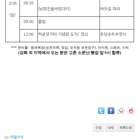
08:30
2/26
(남향진솔바람다리)
바닷길 따라
(일)
09:00
출발
12:00
허균생가터 기념관 도착/ 점심
초당순두부정식
*** 준비물 : 동계복장(보온의류, 장갑, 모자등 보온장구), 아이젠, 스패츠, 스틱
(강화 외 지역에서 오는 분은 고촌 소문난 빵집 앞 9시 합류)
수정
삭제
목록으로
댓글
0
개