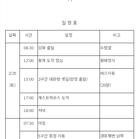
일 정 표
날짜
시간
일정
비고
08:30
강화 출발
수협앞
12:00
횡계 도착 점심
황태정식
2/25
버스이동
13:00
2구간 대관령 옛길(반정 출발)
(토)
(20분)
17:00
게스트하우스 도착
18:00
저녁
07:30
아침
5구간 종점 이동
경포해변 남쪽