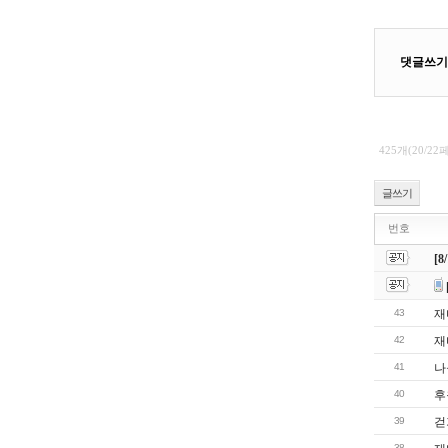
425개(20/22
글쓰기
번호
[
43
재
42
재
41
나
40
후
39
걷
38