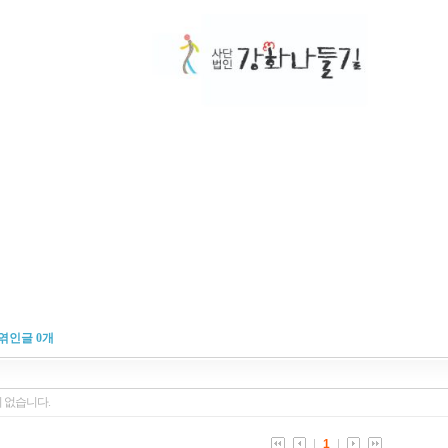
엮인글
0
개