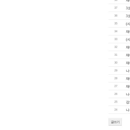
재
37
3
36
3
35
(
34
재
33
(
32
재
31
재
30
재
29
나
28
재
27
재
26
나
25
강
24
나
글쓰기