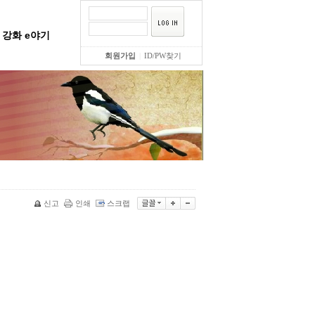
강화 e야기
회원가입
|
ID/PW찾기
신고
인쇄
스크랩