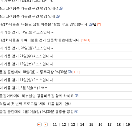
미 키움 걷기 7일(토) 7코스 입니다.
코스 고려왕릉 가는길 구간 변경 안내-2
코스 고려왕릉 가는길 구간 변경 안내
사)강화나들길, 나들길 심벌 이름을 ‘발밤이’로 명명합니다.
[2]
미 키움 걷기, 31일(토) 6코스입니다
사)강화나들길이 여러분을 걷기 인문학에 초대합니다.
[16+1]
미 키움 걷기, 26일(월) 5코스입니다.
미 키움 걷기 21일(수) 4코스입니다.
미 키움 걷기 17일(토) 3코스입니다.
들길 클린데이 18일(일) 가릉주차장 9시30분
[1+1]
미 키움 걷기 11일(일) 2코스입니다.
미 키움 걷기, 3월 3일(토) 1코스...
들길아카데미 외부실습-강릉바우길 함께 하세요
화탐닉 첫 번째 프로그램 ‘재미 키움 걷기’ 안내
들길 클린데이-2월19일(일) 9시30분 용흥궁 공원
11
12
13
14
15
16
17
18
19