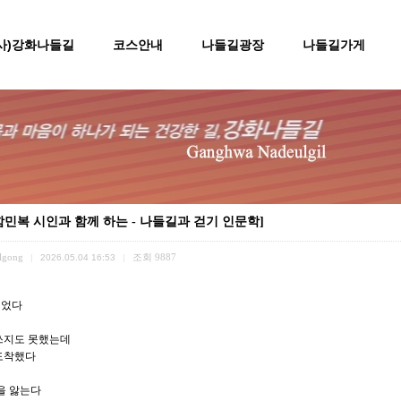
(사)강화나들길
코스안내
나들길광장
나들길가게
함민복 시인과 함께 하는 - 나들길과 걷기 인문학]
lgong
조회
9887
|
2026.05.04 16:53
|
피었다
쓰지도 못했는데
도착했다
을 앓는다