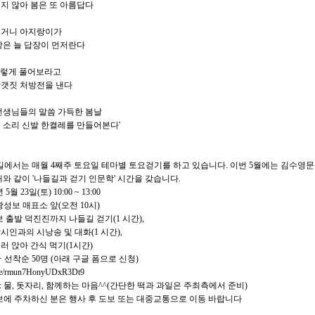
지 않아 봄은 또 아름답다
서거니 아지랑이가
망은 늘 답장이 먼저란다
 이렇게 풀어보라고
갯짓 처방전을 낸다
선생님들의 말씀 가득한 봄날
 소리 신발 한켤레를 만들어본다'
에서는 매월 4째주 토요일 테마별 토요걷기를 하고 있습니다. 이번 5월에는 김수영문학상(
와 같이 '나들길과 걷기 인문학' 시간을 갖습니다.
년 5월 23일(토) 10:00 ~ 13:00
 광성보 매표소 앞(오전 10시)
성보 출발 덕진진까지 나들길 걷기(1 시간),
인과의 시낭송 및 대화(1 시간),
러 앉아 간식 먹기(1시간)
료 + 선착순 50명 (아래 구글 폼으로 신청)
.gle/rmun7HonyUDxR3Dt9
 : 물, 돗자리, 함께하는 마음^^(간단한 떡과 과일은 주최측에서 준비)
광성보에 주차하신 분은 행사 후 도보 또는 대중교통으로 이동 바랍니다