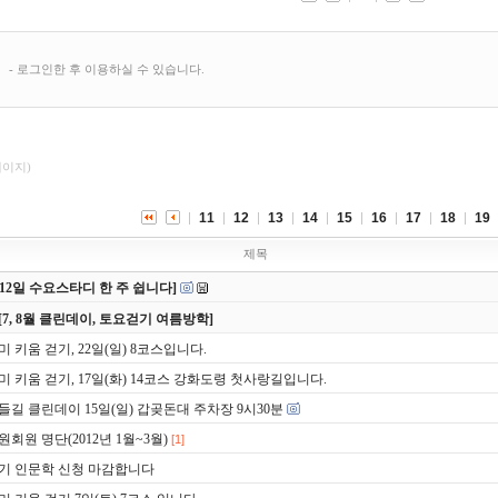
페이지)
11
12
13
14
15
16
17
18
19
제목
8/12일 수요스타디 한 주 쉽니다]
[7, 8월 클린데이, 토요걷기 여름방학]
미 키움 걷기, 22일(일) 8코스입니다.
미 키움 걷기, 17일(화) 14코스 강화도령 첫사랑길입니다.
들길 클린데이 15일(일) 갑곶돈대 주차장 9시30분
원회원 명단(2012년 1월~3월)
[1]
기 인문학 신청 마감합니다