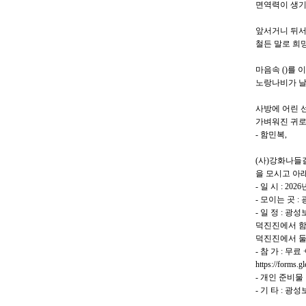
면역력이 생기
앞서거니 뒤
철든 말로 희
마음속 ()를
노랑나비가 날
사방에 어린 
가벼워진 귀로
- 함민복,
(사)강화나들길
을 모시고 아래
- 일 시 : 2026
- 모이는 곳 :
- 일 정 : 광
덕진진에서 함시
덕진진에서 둘
- 참 가 : 무
https://forms
- 개인 준비물
- 기 타 : 