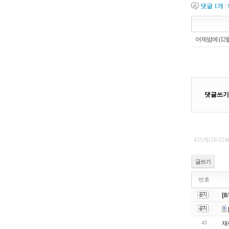
댓글
1
개
|
425개(20/22
글쓰기
번호
[
43
재