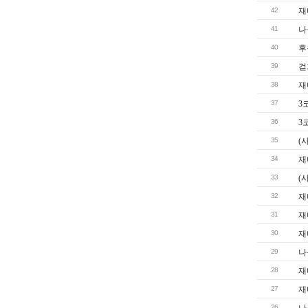
42
재
41
나
40
후
39
걷
38
재
37
3
36
3
35
(
34
재
33
(
32
재
31
재
30
재
29
나
28
재
27
재
26