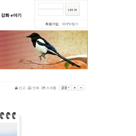
강화 e야기
회원가입
|
ID/PW찾기
신고
인쇄
스크랩