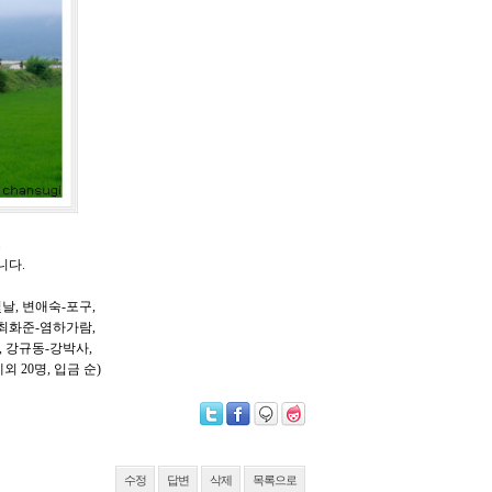
.
니다.
날, 변애숙-포구,
 최화준-염하가람,
, 강규동-강박사,
 20명, 입금 순)
수정
답변
삭제
목록으로