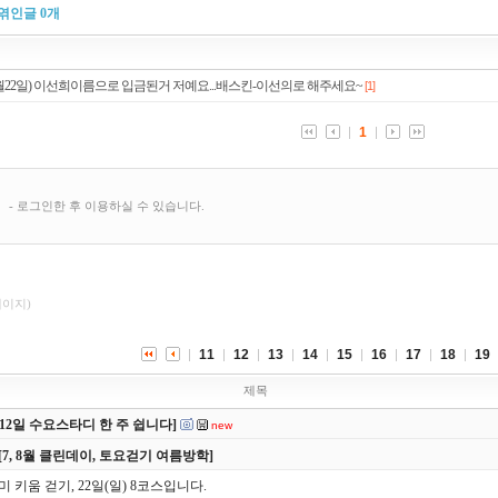
엮인글
0
개
페이지)
11
12
13
14
15
16
17
18
19
제목
8/12일 수요스타디 한 주 쉽니다]
new
[7, 8월 클린데이, 토요걷기 여름방학]
미 키움 걷기, 22일(일) 8코스입니다.