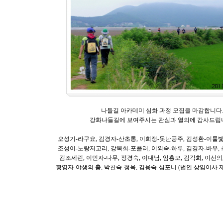
나들길 아카데미 심화 과정 모집을 마감합니다
강화나들길에 보여주시는 관심과 열의에 감사드립
오성기-라구요, 김경자-산초롱, 이희정-못난공주, 김성환-이룰빛
조성이-노랑저고리, 강복희-포플러, 이외숙-하루, 김경자-바우,
김조세린, 이민자-나무, 정경숙, 이대남, 임흥모, 김각희, 이선의
황영자-야생의 춤, 박찬숙-청옥, 김용숙-심포니 (법인 상임이사 제외