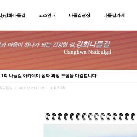
(사)강화나들길
코스안내
나들길광장
나들길가게
 1회 나들길 아카데미 심화 과정 모집을 마감합니다
화나들길
조회
8155
|
2011.12.23 13:25
|