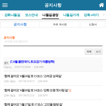
공지사항
<
>
(사)강화나들길
코스안내
나들길광장
나들길가게
강화 e야기
공지사항
자유 게시판
신청서
공지사항
424개(13/22페이지)
목록
쓰기
[7, 8월 클린데이, 토요걷기 여름방학]
Galgong
2026.07.02 08:09
조회 4886
|
|
'함께 걸어요' 6월24일 토 15코스 ‘고려궁 성곽길’
강화나들길
2017.06.19 05:17
조회 4943
|
|
'함께 걸어요' 6월10일 토 14코스 ‘강화 도령 첫사랑 길’
[1]
강화나들길
2017.06.03 22:31
조회 5079
|
|
‘함께 걸어요’ 5월 27일 토 17코스 '고인돌 탐방 길'