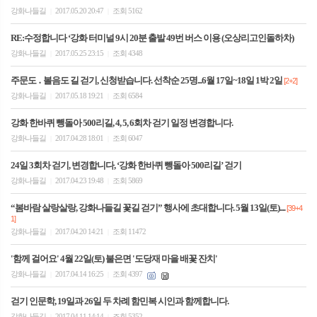
강화나들길
2017.05.20 20:47
조회 5162
|
|
RE:수정합니다 ‘강화 터미널 9시 20분 출발 49번 버스 이용 (오상리고인돌하차)
강화나들길
2017.05.25 23:15
조회 4348
|
|
주문도 ․ 볼음도 길 걷기, 신청받습니다. 선착순 25명...6월 17일~18일 1박 2일
[2+2]
강화나들길
2017.05.18 19:21
조회 6584
|
|
강화 한바퀴 뺑돌아 500리길, 4, 5, 6회차 걷기 일정 변경합니다.
강화나들길
2017.04.28 18:01
조회 6047
|
|
24일 3회차 걷기, 변경합니다, ‘강화 한바퀴 뺑돌아 500리길’ 걷기
강화나들길
2017.04.23 19:48
조회 5869
|
|
“봄바람 살랑살랑, 강화나들길 꽃길 걷기” 행사에 초대합니다. 5월 13일(토)....
[39+4
1]
강화나들길
2017.04.20 14:21
조회 11472
|
|
'함께 걸어요' 4월 22일(토) 불은면 '도당재 마을 배꽃 잔치'
강화나들길
2017.04.14 16:25
조회 4397
|
|
걷기 인문학, 19일과 26일 두 차례 함민복 시인과 함께합니다.
강화나들길
2017.04.11 14:14
조회 5352
|
|