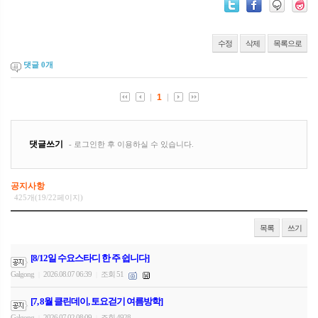
수정
삭제
목록으로
댓글
0
개
공지사항
425개(19/22페이지)
목록
쓰기
[8/12일 수요스타디 한 주 쉽니다]
Galgong
2026.08.07 06:39
조회 51
|
|
[7, 8월 클린데이, 토요걷기 여름방학]
Galgong
2026.07.02 08:09
조회 4928
|
|