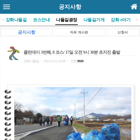
공지사항
<
>
(사)강화나들길
코스안내
나들길광장
나들길가게
강화 e야기
공지사항
자유 게시판
신청서
클린데이 3번째, 8 코스/ 17일 오전 9시 30분 초지진 출발
강화나들길
조회
|
2011.12.11 12:08
|
5929