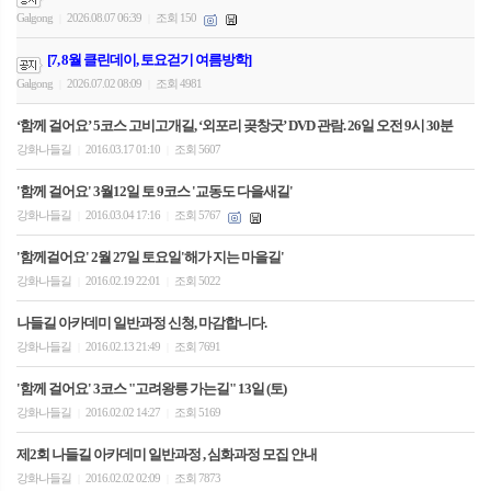
Galgong
2026.08.07 06:39
조회 150
|
|
[7, 8월 클린데이, 토요걷기 여름방학]
Galgong
2026.07.02 08:09
조회 4981
|
|
‘함께 걸어요’ 5코스 고비고개길, ‘외포리 곶창굿’ DVD 관람. 26일 오전 9시 30분
강화나들길
2016.03.17 01:10
조회 5607
|
|
'함께 걸어요' 3월12일 토 9코스 '교동도 다을새길'
강화나들길
2016.03.04 17:16
조회 5767
|
|
'함께걸어요' 2월 27일 토요일'해가 지는 마을길'
강화나들길
2016.02.19 22:01
조회 5022
|
|
나들길 아카데미 일반과정 신청, 마감합니다.
강화나들길
2016.02.13 21:49
조회 7691
|
|
'함께 걸어요' 3코스 "고려왕릉 가는길" 13일 (토)
강화나들길
2016.02.02 14:27
조회 5169
|
|
제2회 나들길 아카데미 일반과정 , 심화과정 모집 안내
강화나들길
2016.02.02 02:09
조회 7873
|
|