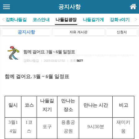
공지사항
<
>
(사)강화나들길
코스안내
나들길광장
나들길가게
강화 e야기
공지사항
자유 게시판
신청서
함께 걸어요. 3월 ~ 6월 일정표
강화나들길
조회
|
2015.03.02 17:52
|
5677
함께 걸어요. 3월 ~ 6월 일정표
나들길
만나는
일시
코스
만나는 시간
비고
지기
장소
3월1
1코
용흥궁
재미키
포구
9시30분
4일
스
공원
움