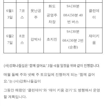
화도
9시30분
6월1
7코
못난공
클린데
공영주
08시50분 40
3일
스
주
이
차장
번 버스
9시30분
6월2
8코
재미키
강박사
초지진
08시30분 2번
7일
스
움
(순환)
(사)강화나들길은 ‘함께 걸어요.’ 3월~6월 일정을 위와 같이 진행합니다.
매월 둘째 주와 넷째 주 토요일에 진행하게 되는 ‘함께 걸어
요.’는 (사)강화나들길이
그동안 해왔던 ‘클린데이’와 ‘재미 키움 걷기’도 병행해서 운영
할 계획입니다.