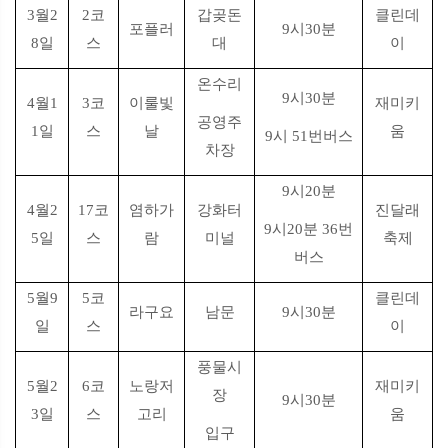
3월2
2코
갑곶돈
클린데
포플러
9시30분
8일
스
대
이
온수리
9시30분
4월1
3코
이룰빛
재미키
공영주
1일
스
날
움
9시 51번버스
차장
9시20분
4월2
17코
염하가
강화터
진달래
9시20분 36번
5일
스
람
미널
축제
버스
5월9
5코
클린데
라구요
남문
9시30분
일
스
이
풍물시
5월2
6코
노랑저
재미키
장
9시30분
3일
스
고리
움
입구