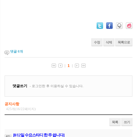
수정
삭제
목록으로
댓글
0
개
공지사항
425개(16/22페이지)
목록
쓰기
[8/12일 수요스타디 한 주 쉽니다]