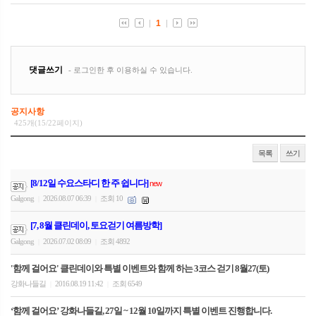
공지사항
425개(15/22페이지)
목록
쓰기
[8/12일 수요스타디 한 주 쉽니다]
new
Galgong
2026.08.07 06:39
조회 10
|
|
[7, 8월 클린데이, 토요걷기 여름방학]
Galgong
2026.07.02 08:09
조회 4892
|
|
'함께 걸어요' 클린데이와 특별 이벤트와 함께 하는 3코스 걷기 8월27(토)
강화나들길
2016.08.19 11:42
조회 6549
|
|
‘함께 걸어요’ 강화나들길, 27일 ~ 12월 10일까지 특별 이벤트 진행합니다.