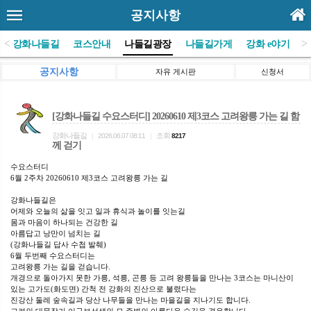
공지사항
<
>
(사)강화나들길
코스안내
나들길광장
나들길가게
강화 e야기
공지사항
자유 게시판
신청서
[강화나들길 수요스터디] 20260610 제3코스 고려왕릉 가는 길 함
강화나들길
조회
|
2026.06.07 08:11
|
8217
께 걷기
수요스터디
6월 2주차 20260610 제3코스 고려왕릉 가는 길
강화나들길은
어제와 오늘의 삶을 잇고 일과 휴식과 놀이를 잇는길
몸과 마음이 하나되는 건강한 길
아름답고 낭만이 넘치는 길
(강화나들길 답사 수첩 발췌)
6월 두번째 수요스터디는
고려왕릉 가는 길을 걷습니다.
개경으로 돌아가지 못한 가릉, 석릉, 곤릉 등 고려 왕릉들을 만나는 3코스는 마니산이
있는 고가도(화도면) 간척 전 강화의 진산으로 불렸다는
진강산 둘레 숲속길과 당산 나무들을 만나는 마을길을 지나기도 합니다.