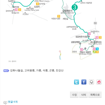
강화나들길
고려왕릉
가릉
석릉
곤릉
진강산
,
,
,
,
,
수정
삭제
목록으로
댓글
0
개