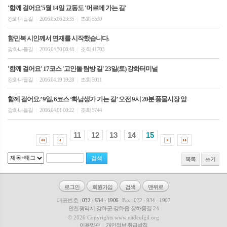
'함께 걸어요'5월 14일 교동도 '머르메 가는 길'
강화나들길
2016.05.06 23:35
조회 5530
|
|
함민복 시인께서 연재를 시작했습니다.
강화나들길
2016.04.30 08:48
조회 41703
|
|
'함께 걸어요' 17코스 '고인돌 탐방 길' 23일(토) 강화터미널
강화나들길
2016.04.19 19:28
조회 5011
|
|
함께 걸어요.’ 9일, 6코스 ‘화남생가 가는 길’ 오전 9시 20분 풍물시장 앞
강화나들길
2016.04.01 00:22
조회 5744
|
|
11
12
13
14
15
목록
쓰기
로그인
회원가입
검색
맨위로
대표번호 :
032 - 934 - 1906
Fax : 032 - 934 - 1907
인천광역시 강화군 강화읍 청하동길 24
© 2026 Copyrights www.nadeulgil.org
이용약관
개인정보 취급방침