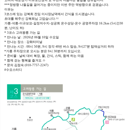
고려의 대문장가 이규보선생의 묘 주변의 아름다운 숲길을 경유합니다.
***정방향 나들길을 걸어가는 중이지만 이번 주만 역방향으로 걷겠습니다.
이유는
3코스에 있는 강복희 전임 이사장님댁에서 간식을 드시겠습니다.
초대를 해주신 강복희님 고맙습니다.^^
가릉-석릉-이규보묘-길정저수지-성공회 온수성당-온수 공영주차장 16.2km (5시간30
분, 난이도 하)
* 3코스 고려왕릉 가는 길
* 만나는 날 : 2026년 06월 10일 수요일
* 만나는 장소 : 강화터미널
* 만나는 시간 : 08시 50분, 9시 정각 48번 버스 탑승, 9시27분 탑재삼거리 하차
*가릉 주차장으로 오시는 분은 9시 30분까지 오십시오.
* 준비물 : 날씨 대비 복장, 물, 간식, 스틱, 함께 하는 마음
* 함께 걷는 행복을 즐겨요.ㅇ
* 문의 김점숙 (010-7757-2247)
#수요스터디