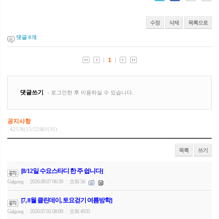
수정
삭제
목록으로
댓글
0
개
공지사항
425개(15/22페이지)
목록
쓰기
[8/12일 수요스타디 한 주 쉽니다]
Galgong
2026.08.07 06:39
조회 56
|
|
[7, 8월 클린데이, 토요걷기 여름방학]
Galgong
2026.07.02 08:09
조회 4935
|
|