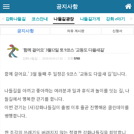
공지사항
<
>
(사)강화나들길
코스안내
나들길광장
나들길가게
강화 e야기
공지사항
자유 게시판
신청서
'함께 걸어요' 3월12일 토 9코스 '교동도 다을새길'
강화나들길
조회
|
2016.03.04 17:16
|
5765
함께 걸어요.’ 3월 둘째 주 일정은 9코스 ‘교동도 다을새 길’입니다.
나들길을 아끼고 좋아하는 여러분과 일과 휴식과 놀이를 잇는 길, 나
들길에서 행복한 걷기를 합니다.
이번 걷기는 (사)강화나들길이 출범 이후 줄곧 진행해온 클린데이를
병행합니다.
한 조각의 쓰레기도 버려지지 않는 청결한 강화나들길을 희망합니