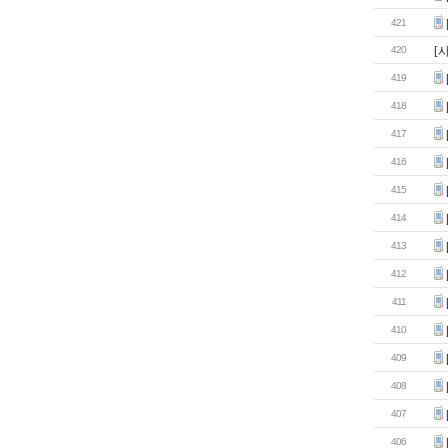
421
420
[
419
418
417
416
415
414
413
412
411
410
409
408
407
406