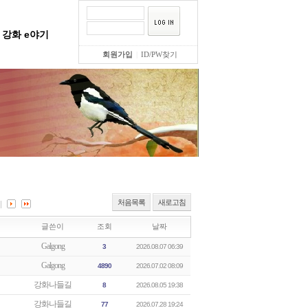
강화 e야기
회원가입
|
ID/PW찾기
처음목록
새로고침
글쓴이
조회
날짜
Galgong
3
2026.08.07 06:39
Galgong
4890
2026.07.02 08:09
강화나들길
8
2026.08.05 19:38
강화나들길
77
2026.07.28 19:24