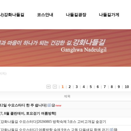
(사)강화나들길
코스안내
나들길광장
나들길가게
페이지)
1
2
3
4
5
6
7
8
9
10
제목
8/12일 수요스타디 한 주 쉽니다]
new
[7, 8월 클린데이, 토요걷기 여름방학]
[강화나들길 수요스터다]20260805 방학숙제 5코스 고비고개길 숲걷기
[강화나들길 수요스터디] 여름방학 숙제 9코스 교동 다을새길 함께 걷기