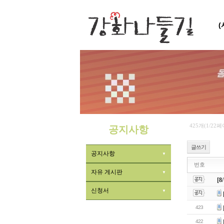
425개(1/22
공지사항
글쓰기
공지사항
번호
자유 게시판
[
신청서
423
422