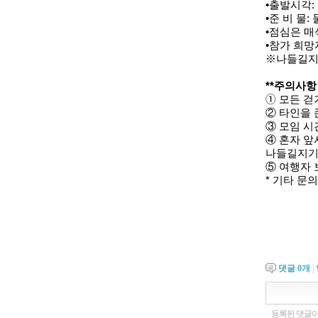
•출발시각: 
•준 비 물: 
•점심은 매
•참가 희망
※나들길지기:
**주의사항
➀ 모든 걷
② 타인을 
③ 모임 시
④ 혼자 앞
나들길지기
⑤ 여행자
* 기타 문의
댓글
0
개
|