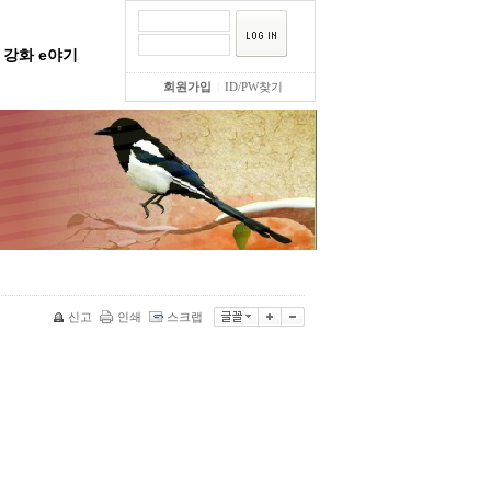
강화 e야기
회원가입
|
ID/PW찾기
신고
인쇄
스크랩