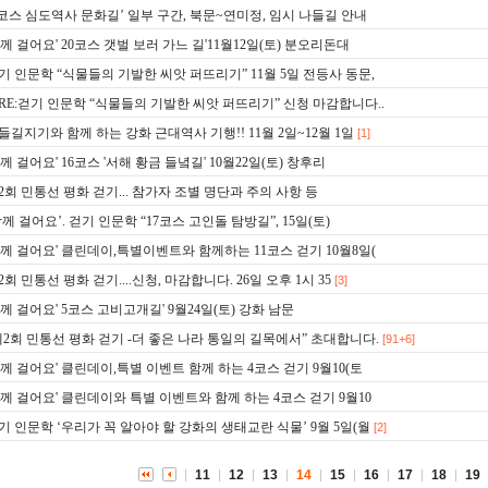
1코스 심도역사 문화길’ 일부 구간, 북문~연미정, 임시 나들길 안내
함께 걸어요' 20코스 갯벌 보러 가느 길'11월12일(토) 분오리돈대
기 인문학 “식물들의 기발한 씨앗 퍼뜨리기” 11월 5일 전등사 동문,
RE:걷기 인문학 “식물들의 기발한 씨앗 퍼뜨리기” 신청 마감합니다..
들길지기와 함께 하는 강화 근대역사 기행!! 11월 2일~12월 1일
[1]
함께 걸어요' 16코스 '서해 황금 들녘길' 10월22일(토) 창후리
2회 민통선 평화 걷기... 참가자 조별 명단과 주의 사항 등
함께 걸어요’. 걷기 인문학 “17코스 고인돌 탐방길”, 15일(토)
함께 걸어요' 클린데이,특별이벤트와 함께하는 11코스 걷기 10월8일(
2회 민통선 평화 걷기....신청, 마감합니다. 26일 오후 1시 35
[3]
함께 걸어요' 5코스 고비고개길' 9월24일(토) 강화 남문
제2회 민통선 평화 걷기 -더 좋은 나라 통일의 길목에서” 초대합니다.
[91+6]
함께 걸어요' 클린데이,특별 이벤트 함께 하는 4코스 걷기 9월10(토
함께 걸어요' 클린데이와 특별 이벤트와 함께 하는 4코스 걷기 9월10
기 인문학 ‘우리가 꼭 알아야 할 강화의 생태교란 식물’ 9월 5일(월
[2]
11
12
13
14
15
16
17
18
19