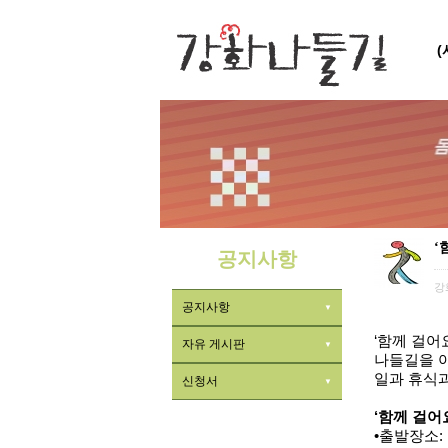
‘
공지사항
강
공지사항
‘함께 걸어요
자유 게시판
나들길을 
일과 휴식과
신청서
‘함께 걸어요
•출발장소: