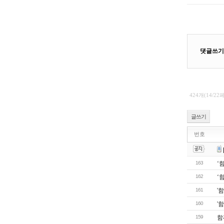
424개(14/22
글쓰기
번호
163
‘
162
‘
161
'
160
'
159
함