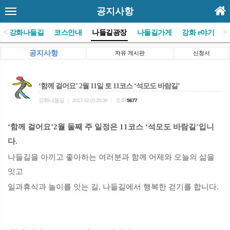
공지사항
<
>
(사)강화나들길
코스안내
나들길광장
나들길가게
강화 e야기
공지사항
자유 게시판
신청서
‘함께 걸어요’ 2월 11일 토 11코스 ‘석모도 바람길’
강화나들길
조회
|
2017.02.05 20:38
|
5677
‘함께 걸어요’2월 둘째 주 일정은 11코스 ‘석모도 바람길’입니
다.
나들길을 아끼고 좋아하는 여러분과 함께 어제와 오늘의 삶을
잇고
일과휴식과 놀이를 잇는 길, 나들길에서 행복한 걷기를 합니다.