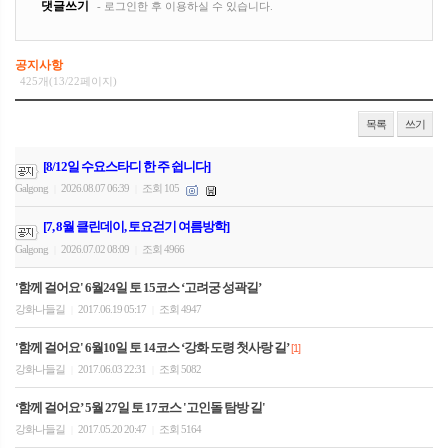
공지사항
425개(13/22페이지)
목록
쓰기
[8/12일 수요스타디 한 주 쉽니다]
Galgong
2026.08.07 06:39
조회 105
|
|
[7, 8월 클린데이, 토요걷기 여름방학]
Galgong
2026.07.02 08:09
조회 4966
|
|
'함께 걸어요' 6월24일 토 15코스 ‘고려궁 성곽길’
강화나들길
2017.06.19 05:17
조회 4947
|
|
'함께 걸어요' 6월10일 토 14코스 ‘강화 도령 첫사랑 길’
[1]
강화나들길
2017.06.03 22:31
조회 5082
|
|
‘함께 걸어요’ 5월 27일 토 17코스 '고인돌 탐방 길'
강화나들길
2017.05.20 20:47
조회 5164
|
|