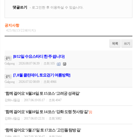
공지사항
425개(13/22페이지)
목록
쓰기
[8/12일 수요스타디 한 주 쉽니다]
Galgong
2026.08.07 06:39
조회 105
|
|
[7, 8월 클린데이, 토요걷기 여름방학]
Galgong
2026.07.02 08:09
조회 4966
|
|
'함께 걸어요' 6월24일 토 15코스 ‘고려궁 성곽길’
강화나들길
2017.06.19 05:17
조회 4947
|
|
'함께 걸어요' 6월10일 토 14코스 ‘강화 도령 첫사랑 길’
[1]
강화나들길
2017.06.03 22:31
조회 5082
|
|
‘함께 걸어요’ 5월 27일 토 17코스 '고인돌 탐방 길'
강화나들길
2017.05.20 20:47
조회 5164
|
|