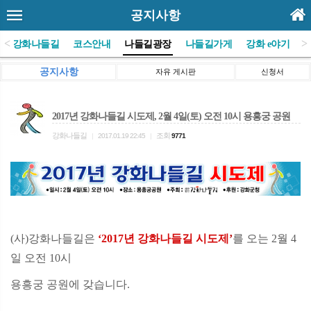
공지사항
<
>
(사)강화나들길
코스안내
나들길광장
나들길가게
강화 e야기
공지사항
자유 게시판
신청서
2017년 강화나들길 시도제, 2월 4일(토) 오전 10시 용흥궁 공원
강화나들길
조회
|
2017.01.19 22:45
|
9771
(사)강화나들길은
‘2017년 강화나들길 시도제
’
를 오는 2월 4
일 오전 10시
용흥궁 공원에 갖습니다.