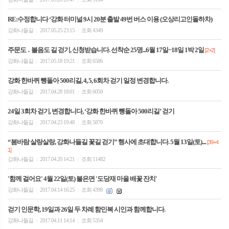
RE:수정합니다 ‘강화 터미널 9시 20분 출발 49번 버스 이용 (오상리고인돌하차)
강화나들길
2017.05.25 23:15
조회 4349
|
|
주문도 ․ 볼음도 길 걷기, 신청받습니다. 선착순 25명...6월 17일~18일 1박 2일
[2+2]
강화나들길
2017.05.18 19:21
조회 6586
|
|
강화 한바퀴 뺑돌아 500리길, 4, 5, 6회차 걷기 일정 변경합니다.
강화나들길
2017.04.28 18:01
조회 6050
|
|
24일 3회차 걷기, 변경합니다, ‘강화 한바퀴 뺑돌아 500리길’ 걷기
강화나들길
2017.04.23 19:48
조회 5870
|
|
“봄바람 살랑살랑, 강화나들길 꽃길 걷기” 행사에 초대합니다. 5월 13일(토)....
[39+4
1]
강화나들길
2017.04.20 14:21
조회 11482
|
|
'함께 걸어요' 4월 22일(토) 불은면 '도당재 마을 배꽃 잔치'
강화나들길
2017.04.14 16:25
조회 4398
|
|
걷기 인문학, 19일과 26일 두 차례 함민복 시인과 함께합니다.
강화나들길
2017.04.11 14:14
조회 5354
|
|