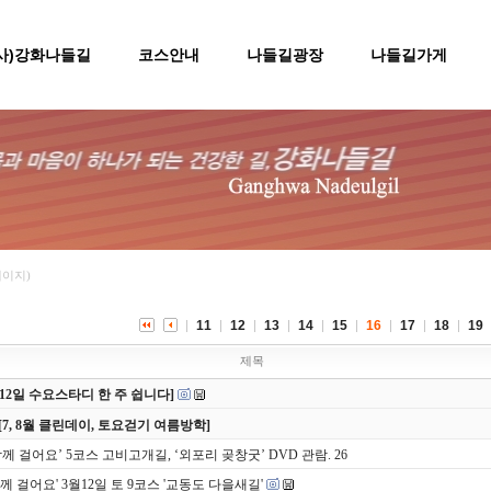
(사)강화나들길
코스안내
나들길광장
나들길가게
페이지)
11
12
13
14
15
16
17
18
19
제목
8/12일 수요스타디 한 주 쉽니다]
[7, 8월 클린데이, 토요걷기 여름방학]
함께 걸어요’ 5코스 고비고개길, ‘외포리 곶창굿’ DVD 관람. 26
함께 걸어요' 3월12일 토 9코스 '교동도 다을새길'