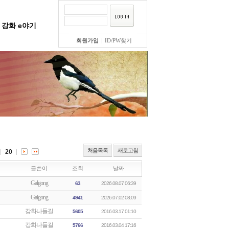
강화 e야기
회원가입
|
ID/PW찾기
처음목록
새로고침
20
글쓴이
조회
날짜
Galgong
63
2026.08.07 06:39
Galgong
4941
2026.07.02 08:09
강화나들길
5605
2016.03.17 01:10
강화나들길
5766
2016.03.04 17:16