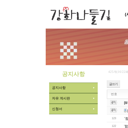
425개(16/22
공지사항
글쓰기
공지사항
번호
자유 게시판
[
신청서
123
‘
122
'