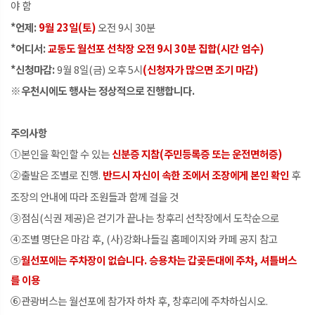
야 함
*언제:
9월 23일(토)
오전 9시 30분
*어디서:
교동도 월선포 선착장 오전 9시 30분 집합(시간 엄수)
*신청마감:
9월 8일(금) 오후 5시
(신청자가 많으면 조기 마감)
※우천시에도 행사는 정상적으로 진행합니다.
주의사항
①본인을 확인할 수 있는
신분증 지참(주민등록증 또는 운전면허증)
②출발은 조별로 진행.
반드시 자신이 속한 조에서 조장에게 본인 확인
후
조장의 안내에 따라 조원들과 함께 걸을 것
③점심(식권 제공)은 걷기가 끝나는 창후리 선착장에서 도착순으로
④조별 명단은 마감 후, (사)강화나들길 홈페이지와 카페 공지 참고
⑤
월선포에는 주차장이 없습니다. 승용차는 갑곶돈대에 주차, 셔틀버스
를 이용
⑥관광버스는 월선포에 참가자 하차 후, 창후리에 주차하십시오.