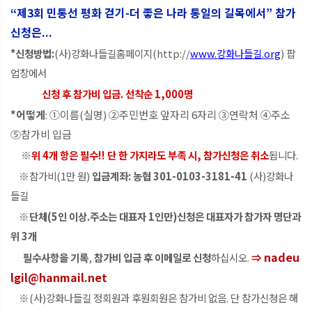
“
제3회 민통선 평화 걷기-더 좋은 나라 통일의 길목에서” 참가
신청은...
*신청방법:
(사)강화나들길홈페이지(
http://
www.강화나들길.org
) 팝
업창에서
신청 후
참가비 입금. 선착순 1,000명
*어떻게
: ①이름(실명) ②주민번호 앞자리 6자리 ③연락처 ④주소
⑤참가비 입금
※
위 4개 항은 필수!! 단 한 가지라도 부족 시, 참가신청은 취소
됩니다.
※참가비(1만 원)
입금계좌: 농협 301-0103-3181-41
(사)강화나
들길
※
단체(5인 이상.주소는 대표자 1인만)신청은 대표자가 참가자 명단과
위 3개
nadeu
필수사항을 기록
,
참가비 입금 후 이메일로 신청
하십시오.
⇒
lgil@hanmail.net
※(사)강화나들길 정회원과 후원회원은 참가비 없음. 단 참가신청은 해