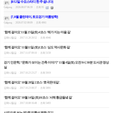
[8/12일 수요스타디 한 주 쉽니다]
Galgong
2026.08.07 06:39
조회 95
|
|
[7, 8월 클린데이, 토요걷기 여름방학]
Galgong
2026.07.02 08:09
조회 4961
|
|
'함께 걸어요'11월 25일(토) 4코스 '해가 지는 마을 길'
강화나들길
2017.11.20 20:52
조회 4946
|
|
‘함께 걸어요’ 11월11일 (토)1코스 '심도 역사문화 길'
강화나들길
2017.11.07 09:10
조회 5159
|
|
걷기 인문학, “문화가 보이는 건축 이야기” 11월 4일(토) 오전 9시 30분 도서관 영상
실
강화나들길
2017.10.23 23:27
조회 5919
|
|
‘함께 걸어요’ 10월 28일 2코스 ‘호국돈대길’.
강화나들길
2017.10.23 08:37
조회 5891
|
|
‘함께 걸어요’ 10월 14일 (토)16코스 '서해 황금들녘 길'
강화나들길
2017.10.08 16:48
조회 5493
|
|
사진으로 보는 제3회 민통선 평화 걷기