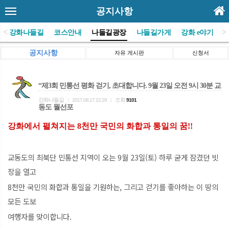
공지사항
<
>
(사)강화나들길
코스안내
나들길광장
나들길가게
강화 e야기
공지사항
자유 게시판
신청서
“제3회 민통선 평화 걷기, 초대합니다. 9월 23일 오전 9시 30분 교
강화나들길
조회
|
2017.08.17 22:29
|
9101
동도 월선포
강화에서 펼쳐지는 8천만 국민의 화합과 통일의 꿈!!
교동도의 최북단 민통선 지역이 오는 9월 23일(토) 하루 굳게 잠겼던 빗
장을 열고
8천만 국민의 화합과 통일을 기원하는, 그리고 걷기를 좋아하는 이 땅의
모든 도보
여행자를 맞이합니다.