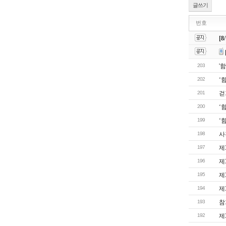
글쓰기
번호
[
203
'
202
‘
201
걷
200
‘
199
‘
198
사
197
제
196
제
195
제
194
제
193
참
192
제