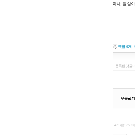
하나, 둘 알
댓글
0
개
|
425개(12/22