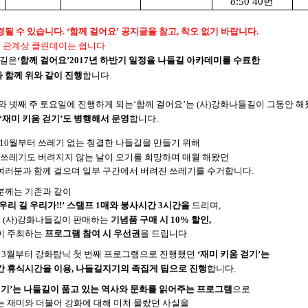
8:50 40번
될 수 있습니다. ‘함께 걸어요’ 공지글을 참고, 착오 없기 바랍니다.
후 관계상 클린데이는 쉽니다
들길은
‘함께 걸어요’2017년 하반기 일정을 나들길 아카데미를 수료한
 함께 위와 같이 진행
합니다.
와 넷째 주 토요일에 진행하게 되는‘함께 걸어요’는 (사)강화나들길이 그동안 
‘재미 키움 걷기’도 병행해서 운영
합니다.
년 10월부터 쓰레기 없는 청결한 나들길을 만들기 위해
 쓰레기도 버려지지 않는 날이 오기를 희망하며 매
월 해왔던
여러분과 함께 걸으며 일부 구간에서 버려진 쓰레기를 수거합니다.
분께는 기존과 같이
우리 길 우리가!!’ 스탬프 1매와 봉사시간 3시간을
드리며,
는 (사)강화나들길이 판매하는
기념품 구매 시 10% 할인,
이 주최하는
프로그램 참여 시 우선권
을 드립니다.
2년 3월부터 강화탐닉 첫 번째 프로그램으로 진행했던
‘재미 키움 걷기’는
간 휴식시간을 이용, 나들길지기의 족집게 팁으로 진행
합니다.
걷기’는 나들길이 품고 있는 역사와 문화를 읽어주는 프로그램
으로
는 재미와 더불어 강화에 대해 미처
몰랐던 사실을