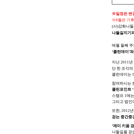
※일정은 변경
※8월은 기
(사)강화나
나들길지기와
매월 둘째 주
‘클린데이’와
지난 2011
단 한 조각의
클린데이는 
참여하시는 
클린포인트 ‘
스탬프 1매
그리고 법인
또한, 201
걷는 중간중
‘
재미 키움 
나들길을 걷