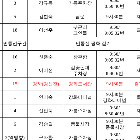
9:30/
3
강규동
가릉주차장
8:50 40번
5
김현숙
남문
9시30분
부근리
9:30/
18
이선주
고인돌
9:05 32번
민통선구간
민통선 평화 걷기
9:30/
16
신춘순
창후항
9:05 32번
갑곶돈대
9:30/
2
이미선
주차장
8:40 6번
15
강사(강신천)
강화도서관
9시30분
걷
9시30분
1
안미숙
강화터미널
강화터미널
9:30/
4
신인숙
가릉주차장
8:50 40번
9시30분
6
김승길
풍물시장
풍물시장
9:30/
3(역방향)
구자환
가릉주차장