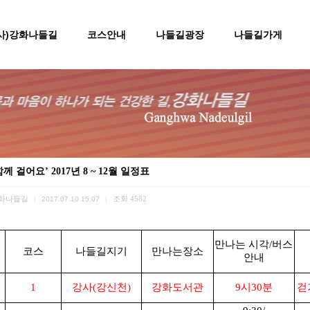
(사)강화나들길
코스안내
나들길광장
나들길가게
함께 걸어요’ 2017년 8 ~ 12월 일정표
화나들길
조회
4582
|
2017.07.10 15:07
|
만나는 시각/버스
코스
나들길지기
만나는장소
안내
1
강사(강신천)
강화도서관
9시30분
걷