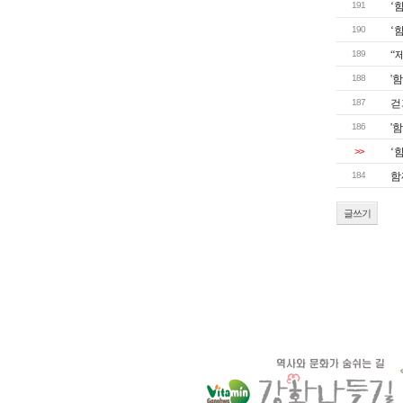
191
‘
190
‘
189
“
188
'
187
걷
186
'
>>
‘
184
함
글쓰기