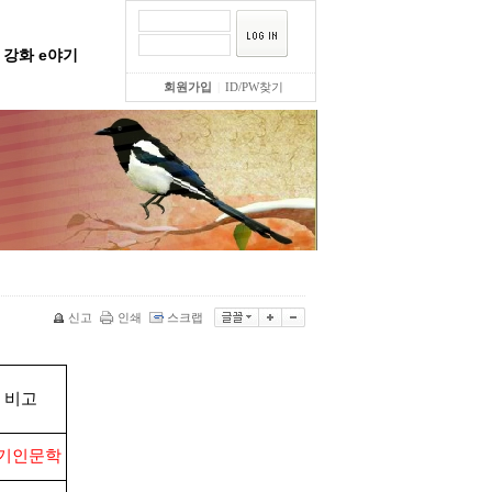
강화 e야기
회원가입
|
ID/PW찾기
신고
인쇄
스크랩
비고
기인문학