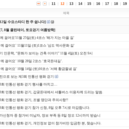
11
12
13
14
15
16
17
18
19
제목
8/12일 수요스타디 한 주 쉽니다]
[7, 8월 클린데이, 토요걷기 여름방학]
함께 걸어요'11월 25일(토) 4코스 '해가 지는 마을 길'
함께 걸어요’ 11월11일 (토)1코스 '심도 역사문화 길'
기 인문학, “문화가 보이는 건축 이야기” 11월 4일(토) 오전 9시
함께 걸어요’ 10월 28일 2코스 ‘호국돈대길’.
함께 걸어요’ 10월 14일 (토)16코스 '서해 황금들녘 길'
진으로 보는 제3회 민통선 평화 걷기
3회 민통선 평화 걷기 행사를 마치고....
3회 민통선 평화 걷기, 갑곶돈대에서 셔틀버스 이용자께 드리는 말씀.
3회 민통선 평화 걷기, 조별 명단과 주의사항!!
3회 민통선 평화 걷기 참가 신청, 8일 오후 7시로 마감합니다.
가신청자 중 참가비 미납자, 정보 부족 등 8일 정오 12시까지 받습니
3회 민통선 평화 걷기, 개인정보 없이 참가비만 입금한 분, 찾습니다.