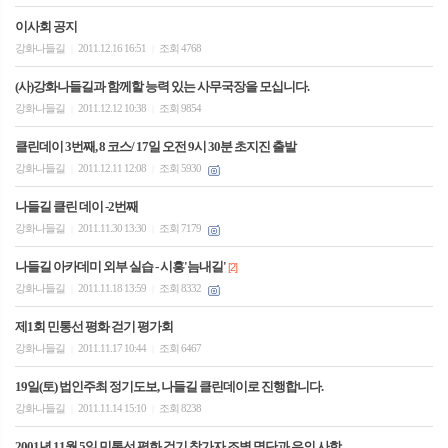
이사회 공지
강화나들길
2011.12.16 16:51
조회 4768
|
|
(사)강화나들길과 함께할 능력 있는 사무국장을 모십니다.
강화나들길
2011.12.12 10:38
조회 9854
|
|
클린데이 3번째, 8 코스/ 17일 오전 9시 30분 초지진 출발
강화나들길
2011.12.11 12:08
조회 5930
|
|
나들길 클린 데이 -2번째
강화나들길
2011.11.30 13:30
조회 7179
|
|
나들길 아카데미 외부 실습 - 시흥'늠내길'
[2]
강화나들길
2011.11.18 13:59
조회 8332
|
|
제1회 민통선 평화 걷기 평가회
강화나들길
2011.11.17 10:44
조회 6467
|
|
19일(토) 법인주최 정기도보, 나들길 클린데이로 진행합니다.
강화나들길
2011.11.14 15:10
조회 8238
|
|
2001년 11월 5일 민통선 평화 걷기 참가자 조별 명단과 유의 사항