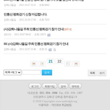
강화나들길
2011.10.27 15:21
조회 6842
|
|
민통선 평화걷기 신청 마감합니다.
강화나들길
2011.10.18 17:49
조회 7655
|
|
(사)강화나들길 주최 민통선 평화걷기 참가 안내
[167+1]
관리자
2011.10.07 08:42
조회 13673
|
|
RE:(사)강화나들길 주최 민통선 평화걷기 참가 안내
강화나들길
2011.10.07 21:46
조회 16
|
|
21
22
목록
쓰기
로그인
회원가입
검색
맨위로
대표번호 :
032 - 934 - 1906
Fax : 032 - 934 - 1907
인천광역시 강화군 강화읍 청하동길 24
© 2026 Copyrights www.nadeulgil.org
이용약관
개인정보 취급방침