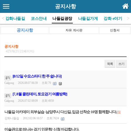
공지사항
<
>
(사)강화나들길
코스안내
나들길광장
나들길가게
강화 e야기
공지사항
자유 게시판
신청서
공지사항
425개(21/22페이지)
목록
쓰기
[8/12일 수요스타디 한 주 쉽니다]
Galgong
2026.08.07 06:39
조회 79
|
|
[7, 8월 클린데이, 토요걷기 여름방학]
Galgong
2026.07.02 08:09
조회 4959
|
|
나들길 아카데미 외부실습 -남양주시 다산길, 입금 선착순 10명 함께합니다.|
[1]
강화나들길
2012.02.06 16:57
조회 7624
|
|
미술관으로 떠나는 걷기 인문학/ 신청 마감합니다.