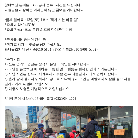
참여하신 분께는 1365 봉사 점수 3시간을 드립니다.
나들길을 사랑하는 여러분의 많은 참여를 기대합니다.
‣함께 걸어요 : 13일(토) 4코스 '해가 지는 마을 길’
*출발 시각: 9시30분
*출발 장소: 4코스 종점 외포리 망양돈대 아래
*준비물: 물, 충분한 간식 등
*참가 희망자는 댓글을 남겨주십시오.
※나들길지기 신인숙(010-5831-7975) 강복희(010-9008-5802)
*주의사항
1) 모든 걷기의 안전은 참석자 본인이 책임을 져야 합니다.
2) 타인을 존중하고 배려하는 따뜻한 말과 행동은 행복한 걷기의 기본입니다.
3) 모임 시간은 반드시 지켜주시고 늦을 경우 나들길지기에게 연락 바랍니다.
4) 혼자 앞서 걷거나 뒤처지지 않도록 유의해 주시고 만일 대열에서 이탈할 경우 나들
길지기에게 꼭 알려 주십시오.
5) 여행자 보험은 개별적으로 가입하십시오.
*기타 문의 사항: (사)강화나들길 (032)934-1906