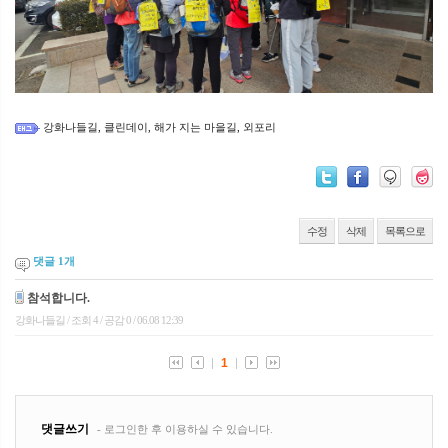
강화나들길
클린데이
해가 지는 마을길
외포리
,
,
,
수정
삭제
목록으로
댓글
1
개