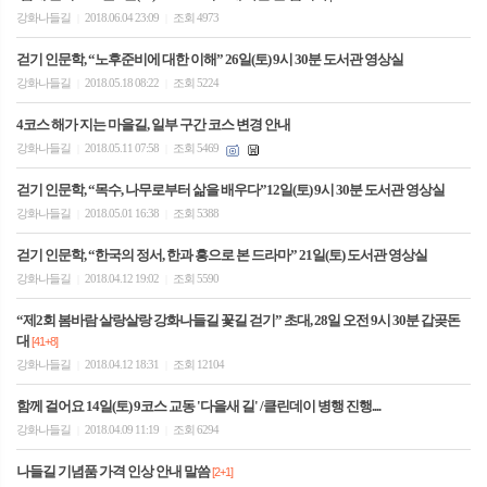
강화나들길
2018.06.04 23:09
조회 4973
|
|
걷기 인문학, “노후준비에 대한 이해” 26일(토) 9시 30분 도서관 영상실
강화나들길
2018.05.18 08:22
조회 5224
|
|
4코스 해가 지는 마을길, 일부 구간 코스 변경 안내
강화나들길
2018.05.11 07:58
조회 5469
|
|
걷기 인문학, “목수, 나무로부터 삶을 배우다”12일(토) 9시 30분 도서관 영상실
강화나들길
2018.05.01 16:38
조회 5388
|
|
걷기 인문학, “한국의 정서, 한과 흥으로 본 드라마” 21일(토) 도서관 영상실
강화나들길
2018.04.12 19:02
조회 5590
|
|
“제2회 봄바람 살랑살랑 강화나들길 꽃길 걷기” 초대, 28일 오전 9시 30분 갑곶돈
대
[41+8]
강화나들길
2018.04.12 18:31
조회 12104
|
|
함께 걸어요 14일(토) 9코스 교동 '다을새 길' /클린데이 병행 진행....
강화나들길
2018.04.09 11:19
조회 6294
|
|
나들길 기념품 가격 인상 안내 말씀
[2+1]