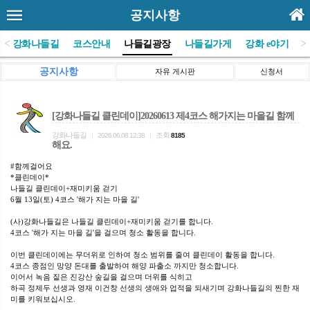
공지사항
<
>
(사)강화나들길
코스안내
나들길광장
나들길가게
강화 e야기
공지사항
자유 게시판
신청서
[강화나들길 클린데이]20260613 제4코스 해가지는 마을길 함께
강화나들길
조회
|
2026.06.08 12:38
|
8185
해요.
#함께걸어요
*클린데이*
나들길 클린데이+재미키움 걷기
6월 13일(토) 4코스 '해가 지는 마을 길'
(사)강화나들길은 나들길 클린데이+재미키움 걷기를 합니다.
4코스 '해가 지는 마을 길'을 걸으며 청소 활동을 합니다.
이번 클린데이에는 무더위로 인하여 청소 범위를 줄여 클린데이 활동을 합니다.
4코스 종점인 망양 돈대를 출발하여 해양 파출소 까지만 청소합니다.
이어서 녹음 짙은 진강산 숲길을 걸으며 더위를 식히고
하곡 정제두 선생과 영재 이건창 선생의 생애와 업적을 되새기며 강화나들길의 찐한 재
미를 키워보십시오.