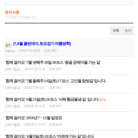
공지사항
424개(11/22페이지)
목록
쓰기
[7, 8월 클린데이, 토요걷기 여름방학]
Galgong
2026.07.02 08:09
조회 4885
|
|
'함께 걸어요' 7월 넷째주 28일 18코스 '왕골 공예마을 가는 길'
강화나들길
2018.07.30 21:24
조회 5057
|
|
'함께 걸어요' 7월 둘째주 14일(토) 17코스 '고인돌 탐방길'입니다.
강화나들길
2018.07.09 14:27
조회 5012
|
|
'함께 걸어요' 6월 23일(토) 16코스 '서해 황금들녘 길' 입니다.
[2+1]
강화나들길
2018.06.18 11:55
조회 4917
|
|
'함께 걸어요' 2018년 7 ~ 12월 일정표
강화나들길
2018.06.13 15:37
조회 4620
|
|
‘함께 걸어요.’ 6월 9일(토) 10코스 ‘머르메 가는 길’입니다.|