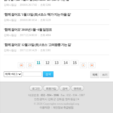
강화나들길
2018.01.26 17:02
조회 5266
|
|
‘함께 걸어요.’ 1월 13일 (토) 4코스 ‘해가 지는 마을 길’
강화나들길
2018.01.08 18:54
조회 5220
|
|
‘함께 걸어요’ 2018년 1월~ 6월 일정표
강화나들길
2017.12.24 00:10
조회 4804
|
|
'함께 걸어요' 12월 23일 (토) 3코스 '고려왕릉 가는 길'
강화나들길
2017.12.18 14:29
조회 5381
|
|
11
12
13
14
15
목록
쓰기
로그인
회원가입
검색
맨위로
대표번호 :
032 - 934 - 1906
Fax : 032 - 934 - 1907
인천광역시 강화군 강화읍 청하동길 24
© 2026 Copyrights www.nadeulgil.org
이용약관
개인정보 취급방침