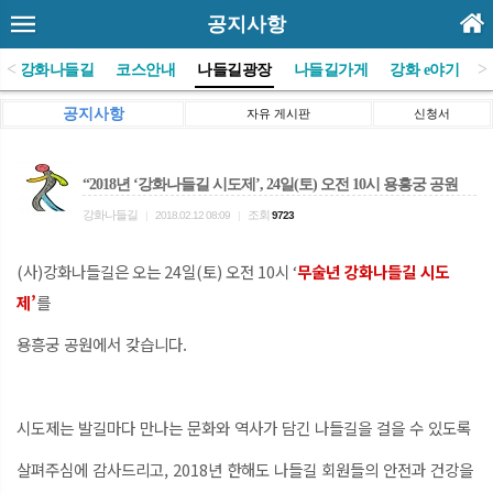
공지사항
<
>
(사)강화나들길
코스안내
나들길광장
나들길가게
강화 e야기
공지사항
자유 게시판
신청서
“2018년 ‘강화나들길 시도제’, 24일(토) 오전 10시 용흥궁 공원
강화나들길
조회
|
2018.02.12 08:09
|
9723
(사)강화나들길은 오는 24일(토) 오전 10시 ‘
무술년 강화나들길 시도
제’
를
용흥궁 공원에서 갖습니다.
시도제는 발길마다 만나는 문화와 역사가 담긴 나들길을 걸을 수 있도록
살펴주심에 감사드리고, 2018년 한해도 나들길 회원들의 안전과 건강을