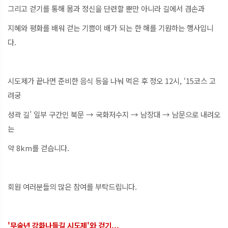
그리고 걷기를 통해 몸과 정신을 단련할 뿐만 아니라 길에서 겸손과
지혜와 평화를 배워 걷는 기쁨이 배가 되는 한 해를 기원하는 행사입니
다.
시도제가 끝나면 준비한 음식 등을 나눠 먹은 후 정오 12시, ‘15코스 고
려궁
성곽 길’ 일부 구간인 북문 → 국화저수지 → 남장대 → 남문으로 내려오
는
약 8km를 걷습니다.
회원 여러분들의 많은 참여를 부탁드립니다.
'무술년 강화나들길 시도제'와 걷기...