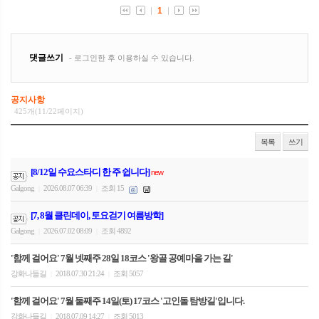
공지사항
425개(11/22페이지)
목록
쓰기
[8/12일 수요스타디 한 주 쉽니다]
new
Galgong
2026.08.07 06:39
조회 15
|
|
[7, 8월 클린데이, 토요걷기 여름방학]
Galgong
2026.07.02 08:09
조회 4892
|
|
'함께 걸어요' 7월 넷째주 28일 18코스 '왕골 공예마을 가는 길'
강화나들길
2018.07.30 21:24
조회 5057
|
|
'함께 걸어요' 7월 둘째주 14일(토) 17코스 '고인돌 탐방길'입니다.
강화나들길
2018.07.09 14:27
조회 5013
|
|