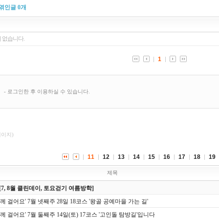
엮인글
0
개
페이지)
11
12
13
14
15
16
17
18
19
제목
[7, 8월 클린데이, 토요걷기 여름방학]
함께 걸어요' 7월 넷째주 28일 18코스 '왕골 공예마을 가는 길'
함께 걸어요' 7월 둘째주 14일(토) 17코스 '고인돌 탐방길'입니다