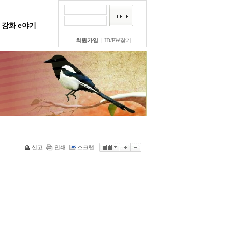
강화 e야기
회원가입
|
ID/PW찾기
신고
인쇄
스크랩