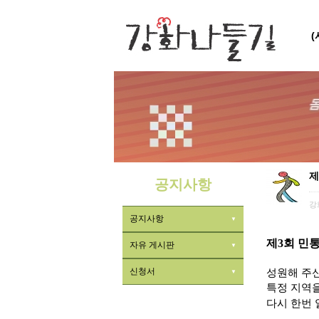
제
공지사항
강
공지사항
제3회 민통
자유 게시판
신청서
성원해 주
특정 지역을
다시 한번