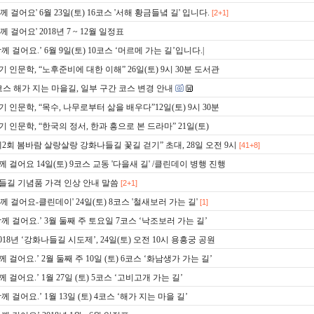
함께 걸어요' 6월 23일(토) 16코스 '서해 황금들녘 길' 입니다.
[2+1]
함께 걸어요' 2018년 7 ~ 12월 일정표
함께 걸어요.’ 6월 9일(토) 10코스 ‘머르메 가는 길’입니다.|
기 인문학, “노후준비에 대한 이해” 26일(토) 9시 30분 도서관
코스 해가 지는 마을길, 일부 구간 코스 변경 안내
기 인문학, “목수, 나무로부터 삶을 배우다”12일(토) 9시 30분
기 인문학, “한국의 정서, 한과 흥으로 본 드라마” 21일(토)
제2회 봄바람 살랑살랑 강화나들길 꽃길 걷기” 초대, 28일 오전 9시
[41+8]
께 걸어요 14일(토) 9코스 교동 '다을새 길' /클린데이 병행 진행
들길 기념품 가격 인상 안내 말씀
[2+1]
함께 걸어요-클린데이' 24일(토) 8코스 '철새보러 가는 길'
[1]
함께 걸어요.’ 3월 둘째 주 토요일 7코스 ‘낙조보러 가는 길’
2018년 ‘강화나들길 시도제’, 24일(토) 오전 10시 용흥궁 공원
께 걸어요.’ 2월 둘째 주 10일 (토) 6코스 ‘화남생가 가는 길’
께 걸어요.’ 1월 27일 (토) 5코스 ‘고비고개 가는 길’
함께 걸어요.’ 1월 13일 (토) 4코스 ‘해가 지는 마을 길’