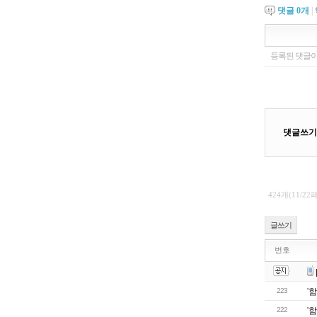
댓글
0
개
|
424개(11/22
글쓰기
번호
223
'
222
'