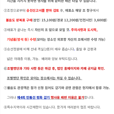
시간을 지키지 못하면 행사를 위해 준비한 배는 타실 수 없습니다.
②조장으로부터
승선신고서를 받아 검토
후,
매표소 해당 조 창구
에서
볼음도 왕복표 구매
(
성인: 15,100원/경로 12,200원/인천시민: 3,600원
)
③매표가 끝나는 즉시
자신의 조 앞으로 모일 것
.
주의사항과 도시락,
기념품(방석 등) 수령
(
모이는 장소인 외포항 자신의 조에서만 수령 가능)
⑤승선정원에 비해 선내 객실(2층)이 매우 좁습니다
.
출발 후 갑판과
넓은 아래층 이용, 가능. 배려와 양보 부탁드립니다.
⑥
조별명단과 기타 사항 등은 마감 후, 법인 홈페이지와 카페 공지글 확인.
조별명단 확인은 모이는 장소에서는 하실 수 없습니다.
⑦
볼음도 관광객은 참가 신청 없어도 걷기와 공연 관람은 현지에서 합류 가능.
그러나
제4회 민통선 평화 걷기
행사용 배편 이용은 불가
합니다.
⑧특수지역이라 시간제한이 있습니다. 참가자 여러분의 협조 바랍니다.