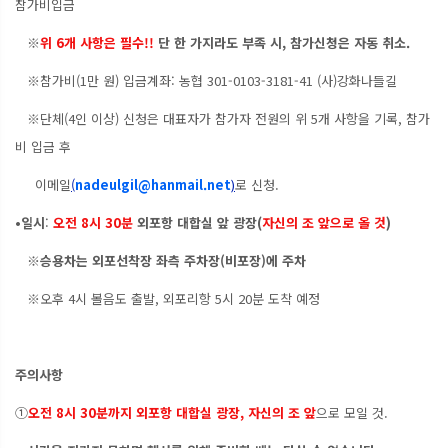
참가비입금
※
위 6개 사항은 필수!!
단 한 가지라도 부족 시, 참가신청은 자동 취소.
※참가비(1만 원) 입금계좌: 농협 301-0103-3181-41 (사)강화나들길
※단체(4인 이상) 신청은 대표자가 참가자 전원의 위 5개 사항을 기록, 참가
비 입금 후
이메일
(
nadeulgil@hanmail.net
)
로 신청.
•일시
:
오전 8시 30분
외포항 대합실 앞 광장
(
자신의 조 앞으로 올 것
)
※
승용차는 외포선착장 좌측 주차장(비포장)에 주차
※오후 4시 볼음도 출발, 외포리항 5시 20분 도착 예정
주의사항
①
오전 8시 30분까지 외포항 대합실 광장, 자신의 조 앞
으로 모일 것.