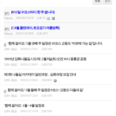
목록
쓰기
[8/12일 수요스타디 한 주 쉽니다]
Galgong
2026.08.07 06:39
조회 76
|
|
[7, 8월 클린데이, 토요걷기 여름방학]
Galgong
2026.07.02 08:09
조회 4957
|
|
‘함께 걸어요.’ 1월 넷째 주 일정은 10코스 교동도 ‘머르메 가는 길’입니다.
강화나들길
2019.01.21 10:11
조회 5264
|
|
‘2019년 강화나들길 시도제’, 2월 9일(토) 오전 10시 용흥궁 공원
강화나들길
2019.01.21 08:47
조회 9750
|
|
제3회 나들길 아카데미 일반과정 ․ 심화과정 모집 안내
강화나들길
2019.01.21 08:43
조회 8043
|
|
함께 걸어요.’ 1월 둘째 주 일정은 9코스 ‘교동도 다을새 길’
강화나들길
2019.01.07 23:31
조회 5195
|
|
'함께 걸어요'. 1월 ~ 6월 일정표
강화나들길
2018.12.27 13:54
조회 5182
|
|