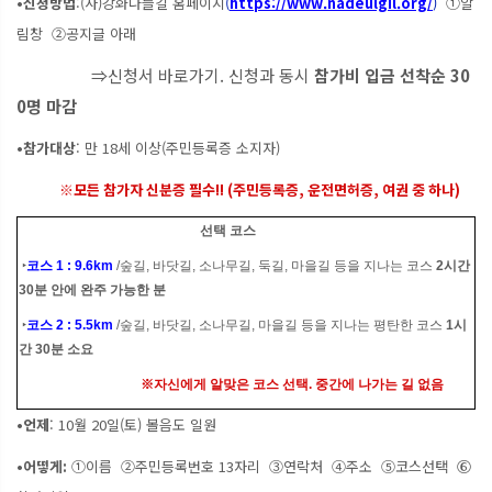
•신청방법
:(사)강화나들길 홈페이지
(
https://www.nadeulgil.org/
)
①알
림창 ②공지글 아래
⇒신청서 바로가기. 신청과 동시
참가비 입금 선착순 30
0명 마감
•참가대상
: 만 18세 이상(주민등록증 소지자)
※모든 참가자 신분증 필수!! (주민등록증, 운전면허증, 여권 중 하나)
선택 코스
‣
코스 1 : 9.6km
/숲길, 바닷길, 소나무길, 둑길, 마을길 등을 지나는 코스
2시간
30분 안에 완주 가능한 분
‣
코스 2 : 5.5km
/숲길, 바닷길, 소나무길, 마을길 등을 지나는 평탄한 코스
1시
간 30분 소요
※자신에게 알맞은 코스 선택. 중간에 나가는 길 없음
•언제
: 10월 20일(토) 볼음도 일원
•어떻게
:
①이름 ②주민등록번호 13자리 ③연락처 ④주소 ⑤코스선택 ⑥