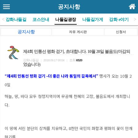
공지사항
<
>
(사)강화나들길
코스안내
나들길광장
나들길가게
강화 e야기
공지사항
자유 게시판
신청서
제4회 민통선 평화 걷기, 초대합니다. 10월 20일 볼음도(마감되
강화나들길
조회
|
2018.09.17 00:04
|
6520
었습니다)
“제4회 민통선 평화 걷기 -더 좋은 나라 통일의 길목에서”
행사가 오는 10월 2
0일
하늘, 땅, 바다 모두 청정지역이며 무공해 천혜의 고장, 볼음도에서 개최합니
다.
이 땅에 서린 분단의 상처를 치유하고, 8천만 국민의 화합과 평화의 꽃이 만개
하기를