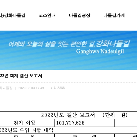
(사)강화나들길
코스안내
나들길광장
나들길가게
022년 회계 결산 보고서
화나들길
조회
3888
|
2023.03.03 17:49
|