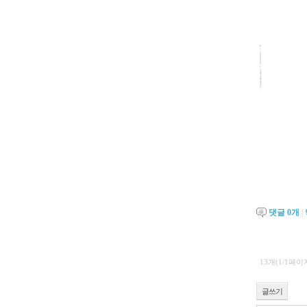
댓글
0
개
|
13개(1/1페이
글쓰기