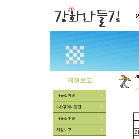
2
재정보고
강
나들길이란
(사)강화나들길
나들길후원
재정보고