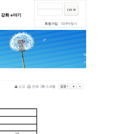
강화 e야기
회원가입
|
ID/PW찾기
신고
인쇄
스크랩